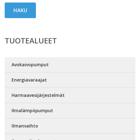
HAKU
TUOTEALUEET
Avokaivopumput
Energiavaraajat
Harmaavesijärjestelmät
Ilmalämpöpumput
Ilmanvaihto