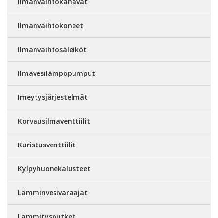
Ilmanvaihtokanavat
Ilmanvaihtokoneet
Ilmanvaihtosäleiköt
Ilmavesilämpöpumput
Imeytysjärjestelmät
Korvausilmaventtiilit
Kuristusventtiilit
Kylpyhuonekalusteet
Lämminvesivaraajat
Lämmitysputket