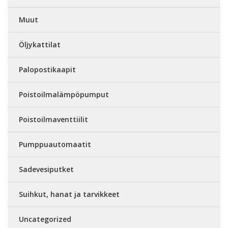
Muut
Öljykattilat
Palopostikaapit
Poistoilmalämpöpumput
Poistoilmaventtiilit
Pumppuautomaatit
Sadevesiputket
Suihkut, hanat ja tarvikkeet
Uncategorized