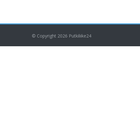
© Copyright 2026
Putkiliike24