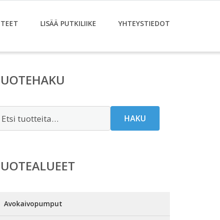
TEET
LISÄÄ PUTKILIIKE
YHTEYSTIEDOT
TUOTEHAKU
tsi:
HAKU
TUOTEALUEET
Avokaivopumput