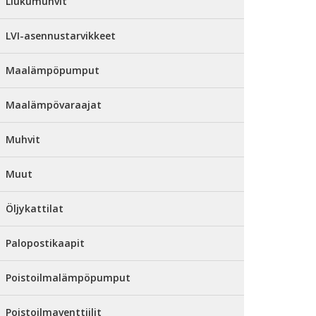
Liukumuhvit
LVI-asennustarvikkeet
Maalämpöpumput
Maalämpövaraajat
Muhvit
Muut
Öljykattilat
Palopostikaapit
Poistoilmalämpöpumput
Poistoilmaventtiilit