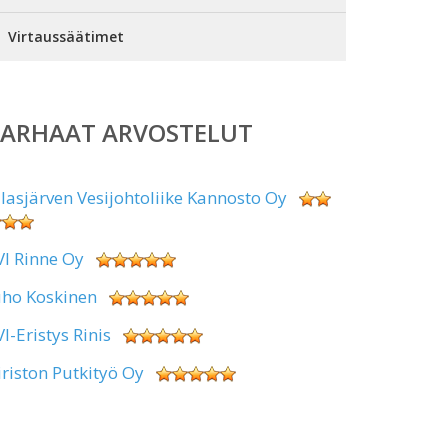
Virtaussäätimet
PARHAAT ARVOSTELUT
alasjärven Vesijohtoliike Kannosto Oy
VI Rinne Oy
uho Koskinen
VI-Eristys Rinis
iriston Putkityö Oy