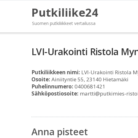
Putkiliike24
Suomen putkiliikkeet vertailussa
LVI-Urakointi Ristola M
Putkiliikkeen nimi:
LVI-Urakointi Ristola 
Osoite:
Ainiityntie 55, 23140 Hietamäki
Puhelinnumero:
0400681421
Sähköpostiosoite:
martti@putkimies-ristol
Anna pisteet