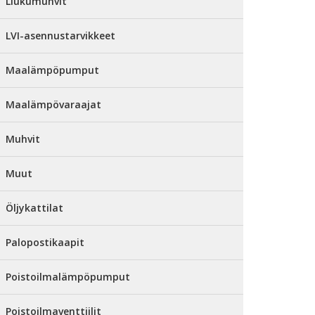
Liukumuhvit
LVI-asennustarvikkeet
Maalämpöpumput
Maalämpövaraajat
Muhvit
Muut
Öljykattilat
Palopostikaapit
Poistoilmalämpöpumput
Poistoilmaventtiilit