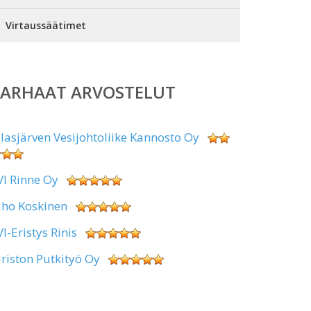
Virtaussäätimet
PARHAAT ARVOSTELUT
alasjärven Vesijohtoliike Kannosto Oy
VI Rinne Oy
uho Koskinen
VI-Eristys Rinis
iriston Putkityö Oy