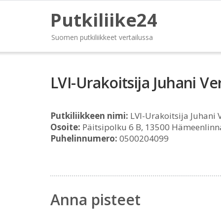
Putkiliike24
Suomen putkiliikkeet vertailussa
LVI-Urakoitsija Juhani V
Putkiliikkeen nimi:
LVI-Urakoitsija Juhani 
Osoite:
Päitsipolku 6 B, 13500 Hämeenlinn
Puhelinnumero:
0500204099
Anna pisteet