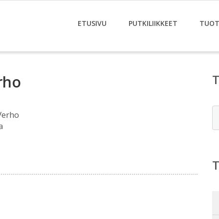
ETUSIVU
PUTKILIIKKEET
TUOT
erho
E
Verho
a