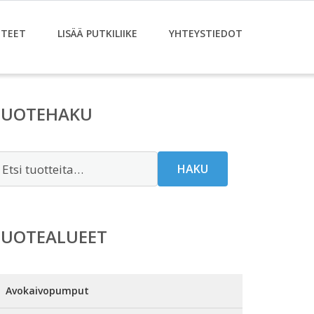
TEET
LISÄÄ PUTKILIIKE
YHTEYSTIEDOT
TUOTEHAKU
tsi:
HAKU
TUOTEALUEET
Avokaivopumput