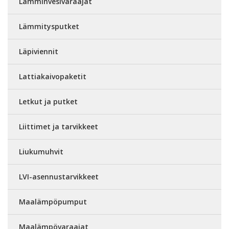
Lämminvesivaraajat
Lämmitysputket
Läpiviennit
Lattiakaivopaketit
Letkut ja putket
Liittimet ja tarvikkeet
Liukumuhvit
LVI-asennustarvikkeet
Maalämpöpumput
Maalämpövaraajat