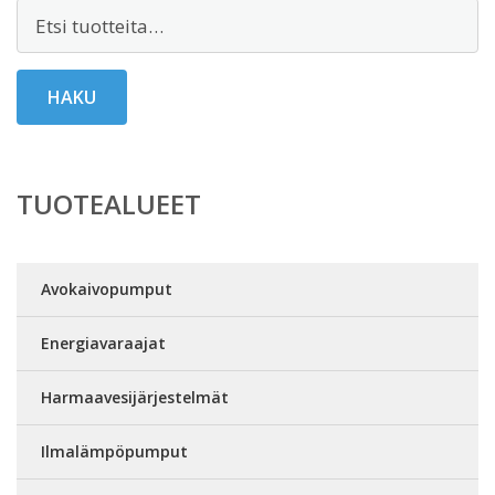
Etsi:
HAKU
TUOTEALUEET
Avokaivopumput
Energiavaraajat
Harmaavesijärjestelmät
Ilmalämpöpumput