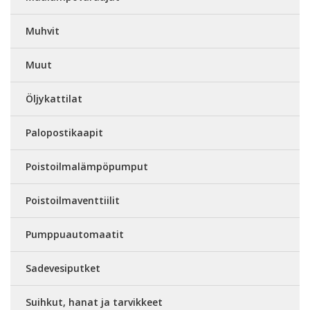
Muhvit
Muut
Öljykattilat
Palopostikaapit
Poistoilmalämpöpumput
Poistoilmaventtiilit
Pumppuautomaatit
Sadevesiputket
Suihkut, hanat ja tarvikkeet