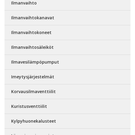
Ilmanvaihto
Ilmanvaihtokanavat
Ilmanvaihtokoneet
Ilmanvaihtosäleiköt
Ilmavesilämpöpumput
Imeytysjärjestelmät
Korvausilmaventtiilit
Kuristusventtiilit
Kylpyhuonekalusteet