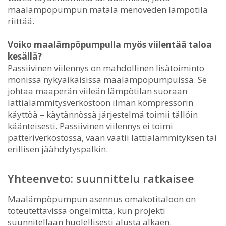
maalämpöpumpun matala menoveden lämpötila
riittää.
Voiko maalämpöpumpulla myös viilentää taloa
kesällä?
Passiivinen viilennys on mahdollinen lisätoiminto
monissa nykyaikaisissa maalämpöpumpuissa. Se
johtaa maaperän viileän lämpötilan suoraan
lattialämmitysverkostoon ilman kompressorin
käyttöä – käytännössä järjestelmä toimii tällöin
käänteisesti. Passiivinen viilennys ei toimi
patteriverkostossa, vaan vaatii lattialämmityksen tai
erillisen jäähdytyspalkin.
Yhteenveto: suunnittelu ratkaisee
Maalämpöpumpun asennus omakotitaloon on
toteutettavissa ongelmitta, kun projekti
suunnitellaan huolellisesti alusta alkaen.