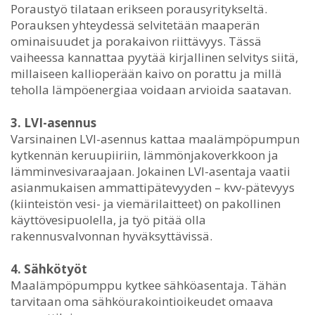
Poraustyö tilataan erikseen porausyritykseltä.
Porauksen yhteydessä selvitetään maaperän
ominaisuudet ja porakaivon riittävyys. Tässä
vaiheessa kannattaa pyytää kirjallinen selvitys siitä,
millaiseen kallioperään kaivo on porattu ja millä
teholla lämpöenergiaa voidaan arvioida saatavan.
3. LVI-asennus
Varsinainen LVI-asennus kattaa maalämpöpumpun
kytkennän keruupiiriin, lämmönjakoverkkoon ja
lämminvesivaraajaan. Jokainen LVI-asentaja vaatii
asianmukaisen ammattipätevyyden – kvv-pätevyys
(kiinteistön vesi- ja viemärilaitteet) on pakollinen
käyttövesipuolella, ja työ pitää olla
rakennusvalvonnan hyväksyttävissä.
4. Sähkötyöt
Maalämpöpumppu kytkee sähköasentaja. Tähän
tarvitaan oma sähköurakointioikeudet omaava