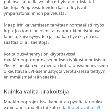
pohjavesialueilla voi olla erityisrajoituksia tai
kieltoja. Pohjavesialueiden kartat löytyvät
ympäristöhallinnon palvelusta.
Maapiirin kaivamiseen tarvitaan normaalisti myös
lupa. Jos tontti on pieni tai naapurikiinteistöt ovat
lähellä, kaivosyvyyden ja -paikan hyväksynnässä
saattaa olla lisäehtoja.
Kotitalousvähennys on käytettävissä
maalämpöpumpun asennuksen työkustannuksista.
Yksityishenkilö voi vähentää kotitalousvähennykseen
oikeuttavaa LVI-asennustyötä verotuksessa tiettyyn
enimmäismäärään saakka.
Kuinka valita urakoitsija
Maalämpöprojektissa kannattaa pyytää tarjoukset
vähintään kahdelta tai kolmelta
luotettavalta LVI-