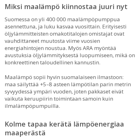
Miksi maalämpö kiinnostaa juuri nyt
Suomessa on yli 400 000 maalämpöpumppua
asennettuna, ja luku kasvaa vuosittain. Erityisesti
öljylämmitteisten omakotitalojen omistajat ovat
vauhdittaneet muutosta viime vuosien
energiahintojen noustua. Myös ARA myöntää
avustuksia öljylämmityksestä luopumiseen, mikä on
konkreettinen taloudellinen kannustin.
Maalämpö sopii hyvin suomalaiseen ilmastoon:
maa säilyttää +5–8 asteen lämpötilan parin metrin
syvyydessä ympäri vuoden, joten pakkaset eivät
vaikuta keruupiirin toimintaan samoin kuin
ilmalämpöpumpuilla.
Kolme tapaa kerätä lämpöenergiaa
maaperästä