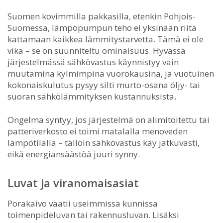
Suomen kovimmilla pakkasilla, etenkin Pohjois-
Suomessa, lämpöpumpun teho ei yksinään riitä
kattamaan kaikkea lämmitystarvetta. Tämä ei ole
vika – se on suunniteltu ominaisuus. Hyvässä
järjestelmässä sähkövastus käynnistyy vain
muutamina kylmimpinä vuorokausina, ja vuotuinen
kokonaiskulutus pysyy silti murto-osana öljy- tai
suoran sähkölämmityksen kustannuksista.
Ongelma syntyy, jos järjestelmä on alimitoitettu tai
patteriverkosto ei toimi matalalla menoveden
lämpötilalla – tällöin sähkövastus käy jatkuvasti,
eikä energiansäästöä juuri synny.
Luvat ja viranomaisasiat
Porakaivo vaatii useimmissa kunnissa
toimenpideluvan tai rakennusluvan. Lisäksi