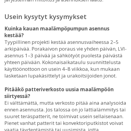
Usein kysytyt kysymykset
Kuinka kauan maalämpöpumpun asennus
kestää?
Tyypillinen projekti kestää asennusvaiheessa 2–5
arkipäivää. Porakaivon poraus vie yhden päivän, LVI-
asennus 1–3 päivää ja sähkötyöt puolesta päivästä
yhteen päivään. Kokonaisaikataulu suunnittelusta
käyttöönottoon on usein 4–8 viikkoa, kun mukaan
lasketaan lupakäsittelyt ja urakoitsijoiden jonot.
Pitääkö patteriverkosto uusia maalämpöön
siirtyessä?
Ei välttämättä, mutta verkosto pitää aina analysoida
ennen asennusta. Jos talossa on jo lattialämmitys tai
suuret teräspatterit, ne toimivat usein sellaisenaan.
Pienet vanhat patterit tai konvektoriputkistot voivat
vaatia täydentämistä tai uusimista, jotta