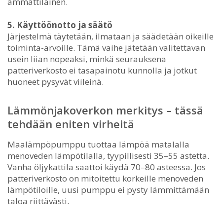
ammattilainen.
5. Käyttöönotto ja säätö
Järjestelmä täytetään, ilmataan ja säädetään oikeille
toiminta-arvoille. Tämä vaihe jätetään valitettavan
usein liian nopeaksi, minkä seurauksena
patteriverkosto ei tasapainotu kunnolla ja jotkut
huoneet pysyvät viileinä.
Lämmönjakoverkon merkitys – tässä
tehdään eniten virheitä
Maalämpöpumppu tuottaa lämpöä matalalla
menoveden lämpötilalla, tyypillisesti 35–55 astetta.
Vanha öljykattila saattoi käydä 70–80 asteessa. Jos
patteriverkosto on mitoitettu korkeille menoveden
lämpötiloille, uusi pumppu ei pysty lämmittämään
taloa riittävästi.