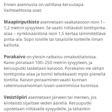
Ennen asennusta on valittava keruutapa.
Vaihtoehtoina ovat:
Maapiiriputkisto
asennetaan vaakatasoon noin 1–
1,2 metrin syvyyteen. Se vaatii riittävästi tonttipinta-
alaa – nyrkkisääntönä noin 1,5 kertaa lämmitettävä
pinta-ala. Sopii loiville tai tasaisille tonteille ilman
kalliota.
Porakaivo
on yleisin ratkaisu omakotitaloissa.
Kaivo porataan 100–250 metrin syvyyteen, ja
keruuputki lasketaan kaivoon. Porakaivo vie vähän
tonttipinta-alaa ja toimii tehokkaasti myös pienellä
tontilla. Kaivon poraaminen vaatii kunnan
rakennusvalvonnan luvan useimmissa kunnissa.
Vesistöpiiri
asennetaan järveen tai mereen, jos
kiinteistö sijaitsee veden äärellä. Keruuputki
upotetaan riittävälle syvyydelle, ja tähänkin