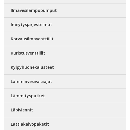
Ilmavesilämpöpumput
Imeytysjärjestelmät
Korvausilmaventtiilit
Kuristusventtiilit
Kylpyhuonekalusteet
Lämminvesivaraajat
Lämmitysputket
Läpiviennit
Lattiakaivopaketit