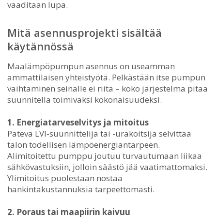
vaaditaan lupa.
Mitä asennusprojekti sisältää
käytännössä
Maalämpöpumpun asennus on useamman
ammattilaisen yhteistyötä. Pelkästään itse pumpun
vaihtaminen seinälle ei riitä – koko järjestelmä pitää
suunnitella toimivaksi kokonaisuudeksi.
1. Energiatarveselvitys ja mitoitus
Pätevä LVI-suunnittelija tai -urakoitsija selvittää
talon todellisen lämpöenergiantarpeen.
Alimitoitettu pumppu joutuu turvautumaan liikaa
sähkövastuksiin, jolloin säästö jää vaatimattomaksi.
Ylimitoitus puolestaan nostaa
hankintakustannuksia tarpeettomasti.
2. Poraus tai maapiirin kaivuu