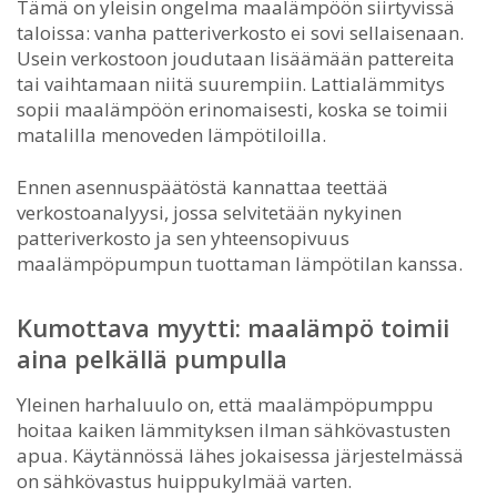
Tämä on yleisin ongelma maalämpöön siirtyvissä
taloissa: vanha patteriverkosto ei sovi sellaisenaan.
Usein verkostoon joudutaan lisäämään pattereita
tai vaihtamaan niitä suurempiin. Lattialämmitys
sopii maalämpöön erinomaisesti, koska se toimii
matalilla menoveden lämpötiloilla.
Ennen asennuspäätöstä kannattaa teettää
verkostoanalyysi, jossa selvitetään nykyinen
patteriverkosto ja sen yhteensopivuus
maalämpöpumpun tuottaman lämpötilan kanssa.
Kumottava myytti: maalämpö toimii
aina pelkällä pumpulla
Yleinen harhaluulo on, että maalämpöpumppu
hoitaa kaiken lämmityksen ilman sähkövastusten
apua. Käytännössä lähes jokaisessa järjestelmässä
on sähkövastus huippukylmää varten.