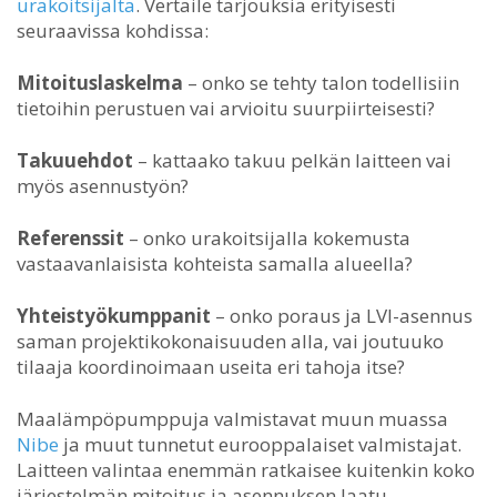
urakoitsijalta
. Vertaile tarjouksia erityisesti
seuraavissa kohdissa:
Mitoituslaskelma
– onko se tehty talon todellisiin
tietoihin perustuen vai arvioitu suurpiirteisesti?
Takuuehdot
– kattaako takuu pelkän laitteen vai
myös asennustyön?
Referenssit
– onko urakoitsijalla kokemusta
vastaavanlaisista kohteista samalla alueella?
Yhteistyökumppanit
– onko poraus ja LVI-asennus
saman projektikokonaisuuden alla, vai joutuuko
tilaaja koordinoimaan useita eri tahoja itse?
Maalämpöpumppuja valmistavat muun muassa
Nibe
ja muut tunnetut eurooppalaiset valmistajat.
Laitteen valintaa enemmän ratkaisee kuitenkin koko
järjestelmän mitoitus ja asennuksen laatu.