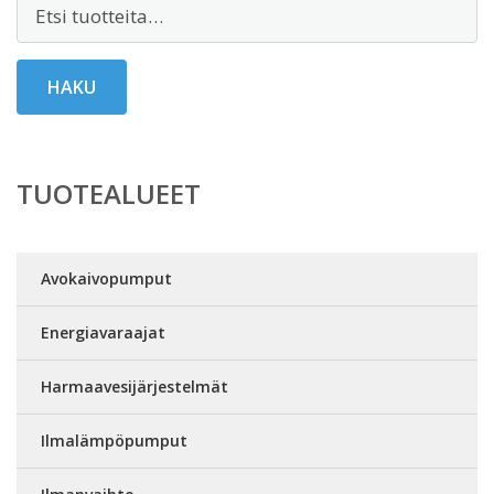
Etsi:
HAKU
TUOTEALUEET
Avokaivopumput
Energiavaraajat
Harmaavesijärjestelmät
Ilmalämpöpumput