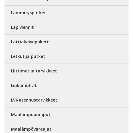
Lämmitysputket
Läpiviennit
Lattiakaivopaketit
Letkut ja putket
Liittimet ja tarvikkeet
Liukumuhvit
LVI-asennustarvikkeet
Maalämpöpumput
Maalämpövaraajat