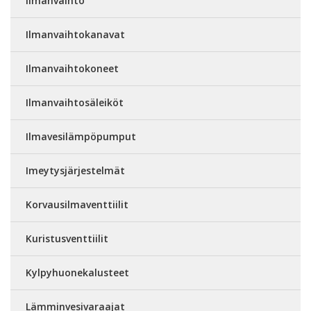
Ilmanvaihto
Ilmanvaihtokanavat
Ilmanvaihtokoneet
Ilmanvaihtosäleiköt
Ilmavesilämpöpumput
Imeytysjärjestelmät
Korvausilmaventtiilit
Kuristusventtiilit
Kylpyhuonekalusteet
Lämminvesivaraajat