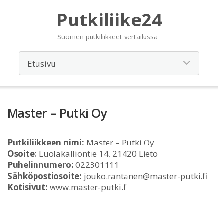
Putkiliike24
Suomen putkiliikkeet vertailussa
Master – Putki Oy
Putkiliikkeen nimi:
Master – Putki Oy
Osoite:
Luolakalliontie 14, 21420 Lieto
Puhelinnumero:
022301111
Sähköpostiosoite:
jouko.rantanen@master-putki.fi
Kotisivut:
www.master-putki.fi