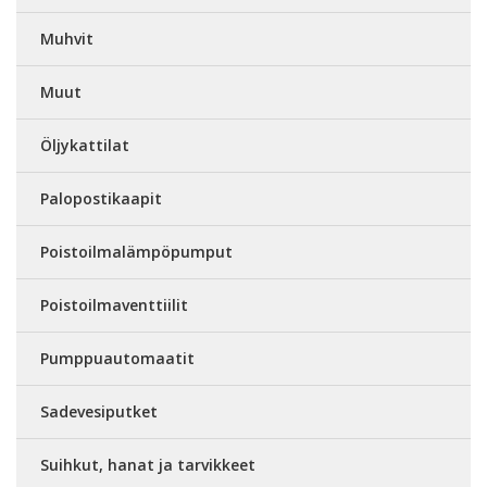
Muhvit
Muut
Öljykattilat
Palopostikaapit
Poistoilmalämpöpumput
Poistoilmaventtiilit
Pumppuautomaatit
Sadevesiputket
Suihkut, hanat ja tarvikkeet