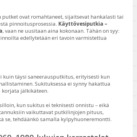
putket ovat romahtaneet, sijaitsevat hankalasti tai
kestä pinnoitusprosessia.
Käyttövesiputkia –
a
, vaan ne uusitaan aina kokonaan. Tähän on syy:
innoilta edellytetään eri tavoin varmistettua
 kuin täysi saneerausputkitus, erityisesti kun
allistaminen. Sukituksessa ei synny hakattua
i korjata jälkikäteen.
lloin, kun sukitus ei teknisesti onnistu – eikä
stannuksiin vaikuttavat putkilinjojen pituus,
ekä se, tehdäänkö samalla kylpyhuoneremontti.