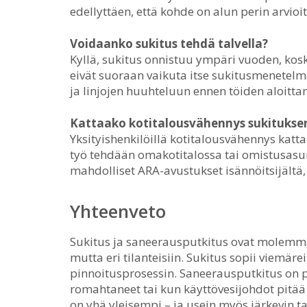
edellyttäen, että kohde on alun perin arvioi
Voidaanko sukitus tehdä talvella?
Kyllä, sukitus onnistuu ympäri vuoden, kosk
eivät suoraan vaikuta itse sukitusmenetelm
ja linjojen huuhteluun ennen töiden aloitta
Kattaako kotitalousvähennys sukituksen
Yksityishenkilöillä kotitalousvähennys ka
työ tehdään omakotitalossa tai omistusasunn
mahdolliset ARA-avustukset isännöitsijältä, s
Yhteenveto
Sukitus ja saneerausputkitus ovat molemma
mutta eri tilanteisiin. Sukitus sopii viemäre
pinnoitusprosessin. Saneerausputkitus on p
romahtaneet tai kun käyttövesijohdot pitää
on yhä yleisempi – ja usein myös järkevin ta