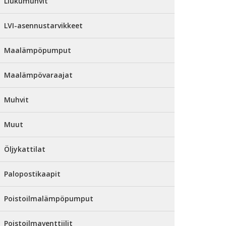
Liukumuhvit
LVI-asennustarvikkeet
Maalämpöpumput
Maalämpövaraajat
Muhvit
Muut
Öljykattilat
Palopostikaapit
Poistoilmalämpöpumput
Poistoilmaventtiilit