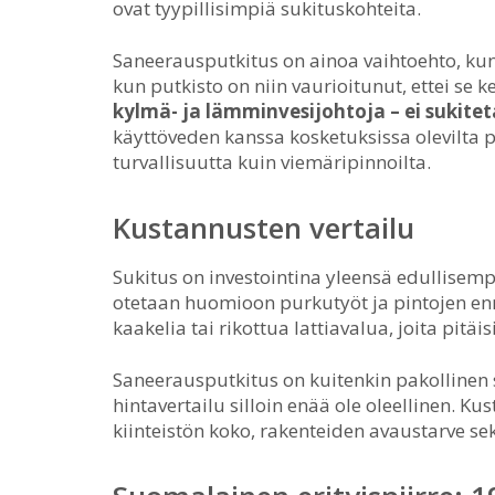
ovat tyypillisimpiä sukituskohteita.
Saneerausputkitus on ainoa vaihtoehto, kun 
kun putkisto on niin vaurioitunut, ettei se 
kylmä- ja lämminvesijohtoja – ei sukitet
käyttöveden kanssa kosketuksissa olevilta p
turvallisuutta kuin viemäripinnoilta.
Kustannusten vertailu
Sukitus on investointina yleensä edullisempi
otetaan huomioon purkutyöt ja pintojen enn
kaakelia tai rikottua lattiavalua, joita pitäis
Saneerausputkitus on kuitenkin pakollinen si
hintavertailu silloin enää ole oleellinen. Ku
kiinteistön koko, rakenteiden avaustarve s