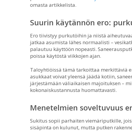
omasta artikkelista.
Suurin käytännön ero: purk
Ero tiivistyy purkutöihin ja niistä aiheutuv
jatkaa asumista lähes normaalisti – vesika
palautuu käyttöön nopeasti. Saneerausputk
poissa käytöstä viikkojen ajan.
Taloyhtiöissä tämä tarkoittaa merkittäviä 
asukkaat voivat yleensä jäädä kotiin, sane
järjestämään väliaikaisen majoituksen – mi
kokonaiskustannusta huomattavasti.
Menetelmien soveltuvuus eri
Sukitus sopii parhaiten viemäriputkille, joiss
sisäpinta on kulunut, mutta putken rakenne