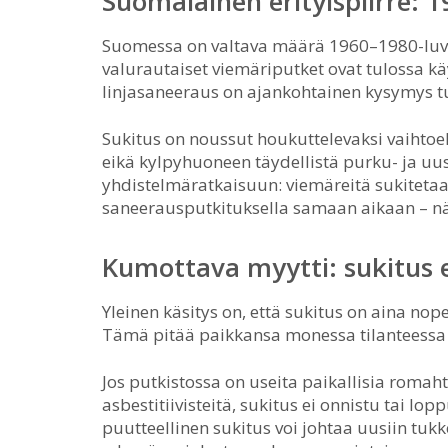
Suomalainen erityispiirre: 
Suomessa on valtava määrä 1960–1980-luvui
valurautaiset viemäriputket ovat tulossa k
linjasaneeraus on ajankohtainen kysymys tu
Sukitus on noussut houkuttelevaksi vaihtoe
eikä kylpyhuoneen täydellistä purku- ja u
yhdistelmäratkaisuun: viemäreitä sukitetaan
saneerausputkituksella samaan aikaan – nä
Kumottava myytti: sukitus e
Yleinen käsitys on, että sukitus on aina no
Tämä pitää paikkansa monessa tilanteessa 
Jos putkistossa on useita paikallisia romah
asbestitiivisteitä, sukitus ei onnistu tai lo
puutteellinen sukitus voi johtaa uusiin tuk