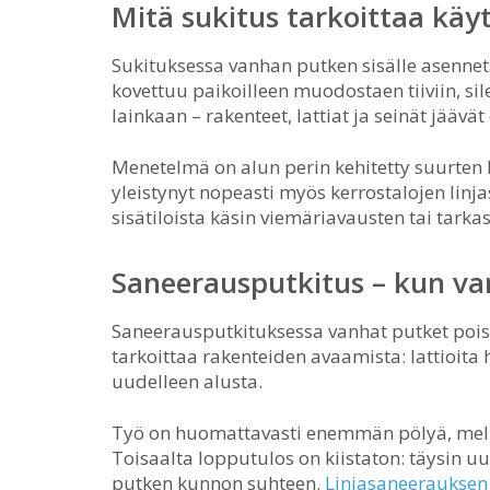
Mitä sukitus tarkoittaa kä
Sukituksessa vanhan putken sisälle asenneta
kovettuu paikoilleen muodostaen tiiviin, si
lainkaan – rakenteet, lattiat ja seinät jäävät 
Menetelmä on alun perin kehitetty suurten 
yleistynyt nopeasti myös kerrostalojen linj
sisätiloista käsin viemäriavausten tai tarka
Saneerausputkitus – kun v
Saneerausputkituksessa vanhat putket pois
tarkoittaa rakenteiden avaamista: lattioita
uudelleen alusta.
Työ on huomattavasti enemmän pölyä, melua
Toisaalta lopputulos on kiistaton: täysin u
putken kunnon suhteen.
Linjasaneerauksen 