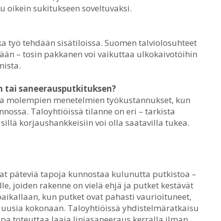
tu oikein sukitukseen soveltuvaksi.
a työ tehdään sisätiloissa. Suomen talviolosuhteet
ään – tosin pakkanen voi vaikuttaa ulkokaivotöihin
mista.
 tai saneerausputkituksen?
ttaa molempien menetelmien työkustannukset, kun
ossa. Taloyhtiöissä tilanne on eri – tarkista
illä korjaushankkeisiin voi olla saatavilla tukea.
t päteviä tapoja kunnostaa kulunutta putkistoa –
ille, joiden rakenne on vielä ehjä ja putket kestävät
aikallaan, kun putket ovat pahasti vaurioituneet,
 uusia kokonaan. Taloyhtiöissä yhdistelmäratkaisu
pa toteuttaa laaja linjasaneeraus kerralla ilman,