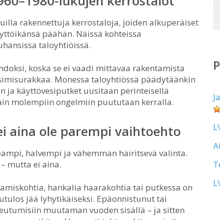
1960–1980-lukujen kerrostalot
lla rakennettuja kerrostaloja, joiden alkuperäiset
äyttöikänsä päähän. Näissä kohteissa
hansissa taloyhtiöissä.
hdoksi, koska se ei vaadi mittavaa rakentamista
usimisurakkaa. Monessa taloyhtiössä päädytäänkin
 ja käyttövesiputket uusitaan perinteisellä
J
in molempiin ongelmiin puututaan kerralla.
L
i aina ole parempi vaihtoehto
A
peampi, halvempi ja vähemmän häiritsevä valinta.
– mutta ei aina.
T
L
tamiskohtia, hankalia haarakohtia tai putkessa on
pputulos jää lyhytikäiseksi. Epäonnistunut tai
keutumisiin muutaman vuoden sisällä – ja sitten