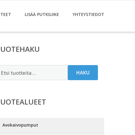
TEET
LISÄÄ PUTKILIIKE
YHTEYSTIEDOT
TUOTEHAKU
tsi:
HAKU
TUOTEALUEET
Avokaivopumput