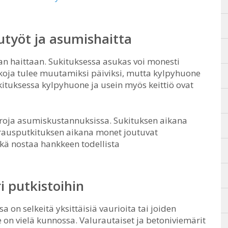
utyöt ja asumishaitta
aan haittaan. Sukituksessa asukas voi monesti
tkoja tulee muutamiksi päiviksi, mutta kylpyhuone
ituksessa kylpyhuone ja usein myös keittiö ovat
eroja asumiskustannuksissa. Sukituksen aikana
erausputkituksen aikana monet joutuvat
kä nostaa hankkeen todellista
 putkistoihin
a on selkeitä yksittäisiä vaurioita tai joiden
 on vielä kunnossa. Valurautaiset ja betoniviemärit