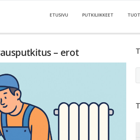
ETUSIVU
PUTKILIIKKEET
TUOT
rausputkitus – erot
E