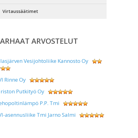
Virtaussäätimet
PARHAAT ARVOSTELUT
alasjärven Vesijohtoliike Kannosto Oy
VI Rinne Oy
iriston Putkityö Oy
ehopoltinlämpö P.P. Tmi
VI-asennusliike Tmi Jarno Salmi