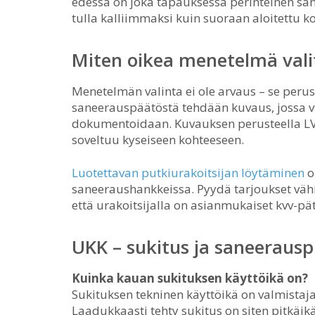
edessä on joka tapauksessa perinteinen san
tulla kalliimmaksi kuin suoraan aloitettu k
Miten oikea menetelmä val
Menetelmän valinta ei ole arvaus – se per
saneerauspäätöstä tehdään kuvaus, jossa v
dokumentoidaan. Kuvauksen perusteella LV
soveltuu kyseiseen kohteeseen.
Luotettavan putkiurakoitsijan löytäminen
o
saneeraushankkeissa. Pyydä tarjoukset vähin
että urakoitsijalla on asianmukaiset kvv-pä
UKK – sukitus ja saneerausp
Kuinka kauan sukituksen käyttöikä on?
Sukituksen tekninen käyttöikä on valmistaja
Laadukkaasti tehty sukitus on siten pitkäikä