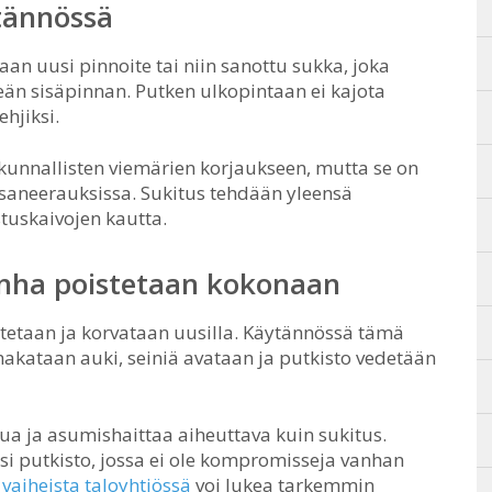
ytännössä
an uusi pinnoite tai niin sanottu sukka, joka
leän sisäpinnan. Putken ulkopintaan ei kajota
ehjiksi.
kunnallisten viemärien korjaukseen, mutta se on
asaneerauksissa. Sukitus tehdään yleensä
stuskaivojen kautta.
anha poistetaan kokonaan
tetaan ja korvataan uusilla. Käytännössä tämä
 hakataan auki, seiniä avataan ja putkisto vedetään
 ja asumishaittaa aiheuttava kuin sukitus.
usi putkisto, jossa ei ole kompromisseja vanhan
vaiheista taloyhtiössä
voi lukea tarkemmin