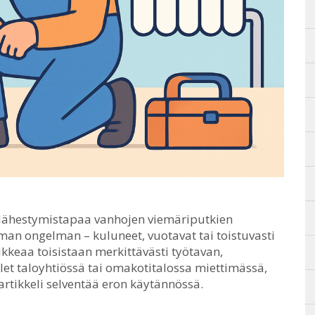
i lähestymistapaa vanhojen viemäriputkien
n ongelman – kuluneet, vuotavat tai toistuvasti
ikkeaa toisistaan merkittävästi työtavan,
let taloyhtiössä tai omakotitalossa miettimässä,
rtikkeli selventää eron käytännössä.