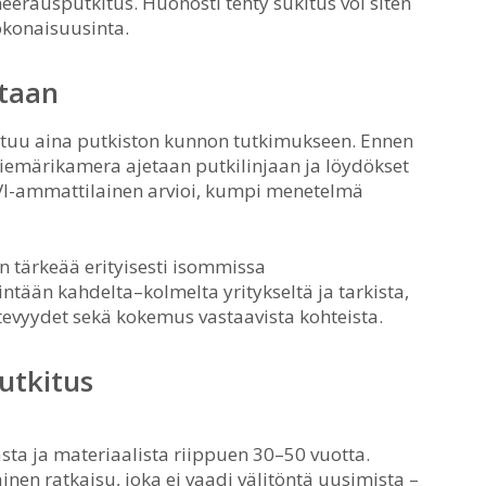
eerausputkitus. Huonosti tehty sukitus voi siten
okonaisuusinta.
itaan
ustuu aina putkiston kunnon tutkimukseen. Ennen
iemärikamera ajetaan putkilinjaan ja löydökset
I-ammattilainen arvioi, kumpi menetelmä
n tärkeää erityisesti isommissa
tään kahdelta–kolmelta yritykseltä ja tarkista,
tevyydet sekä kokemus vastaavista kohteista.
utkitus
sta ja materiaalista riippuen 30–50 vuotta.
inen ratkaisu, joka ei vaadi välitöntä uusimista –