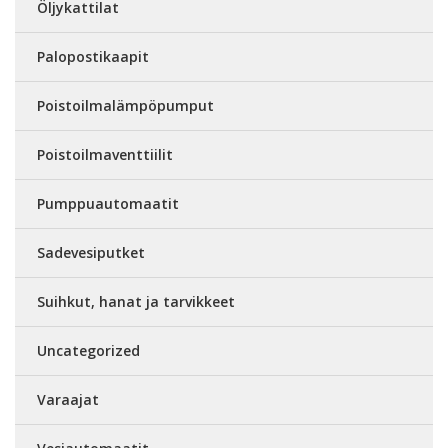
Öljykattilat
Palopostikaapit
Poistoilmalämpöpumput
Poistoilmaventtiilit
Pumppuautomaatit
Sadevesiputket
Suihkut, hanat ja tarvikkeet
Uncategorized
Varaajat