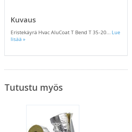
Kuvaus
Eristekäyrä Hvac AluCoat T Bend T 35-20…
Lue
lisää »
Tutustu myös