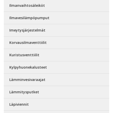
Ilmanvaihtosäleiköt
Ilmavesilämpöpumput
Imeytysjärjestelmät
Korvausilmaventtiilit
Kuristusventtiilit
Kylpyhuonekalusteet
Lämminvesivaraajat
Lämmitysputket
Läpiviennit