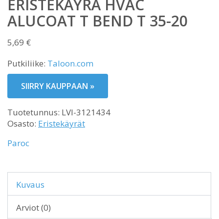
ERISTEKÄYRÄ HVAC
ALUCOAT T BEND T 35-20
5,69
€
Putkiliike:
Taloon.com
SIIRRY KAUPPAAN »
Tuotetunnus:
LVI-3121434
Osasto:
Eristekäyrät
Paroc
Kuvaus
Arviot (0)