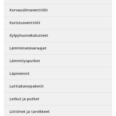
Korvausilmaventtiilit
Kuristusventtiilit
Kylpyhuonekalusteet
Lämminvesivaraajat
Lämmitysputket
Läpiviennit
Lattiakaivopaketit
Letkut ja putket
Liittimet ja tarvikkeet