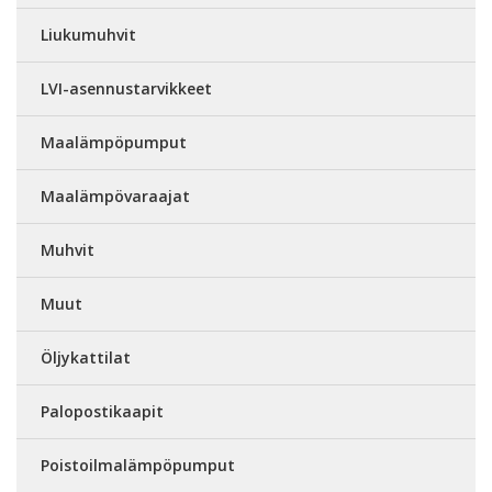
Liukumuhvit
LVI-asennustarvikkeet
Maalämpöpumput
Maalämpövaraajat
Muhvit
Muut
Öljykattilat
Palopostikaapit
Poistoilmalämpöpumput