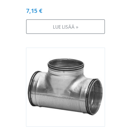
7,15
€
LUE LISÄÄ »