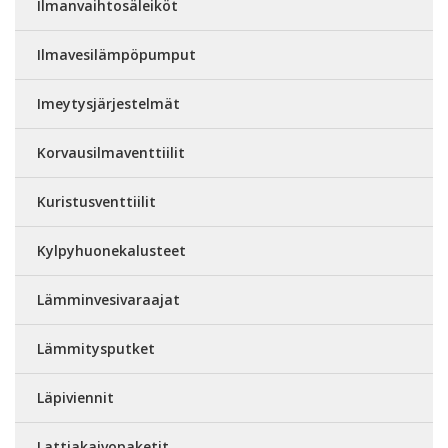
Ilmanvaihtosäleiköt
Ilmavesilämpöpumput
Imeytysjärjestelmät
Korvausilmaventtiilit
Kuristusventtiilit
Kylpyhuonekalusteet
Lämminvesivaraajat
Lämmitysputket
Läpiviennit
Lattiakaivopaketit