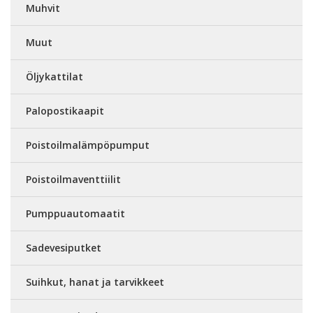
Muhvit
Muut
Öljykattilat
Palopostikaapit
Poistoilmalämpöpumput
Poistoilmaventtiilit
Pumppuautomaatit
Sadevesiputket
Suihkut, hanat ja tarvikkeet