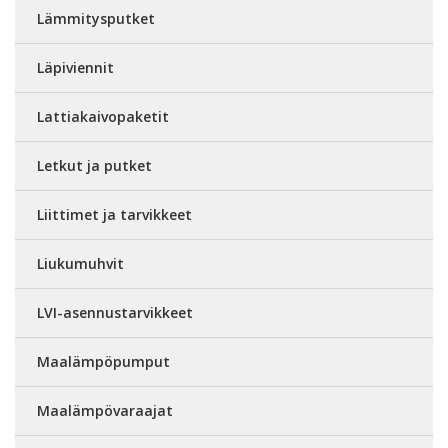
Lämmitysputket
Läpiviennit
Lattiakaivopaketit
Letkut ja putket
Liittimet ja tarvikkeet
Liukumuhvit
LVI-asennustarvikkeet
Maalämpöpumput
Maalämpövaraajat