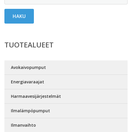
HAKU
TUOTEALUEET
Avokaivopumput
Energiavaraajat
Harmaavesijärjestelmät
Ilmalämpöpumput
Ilmanvaihto