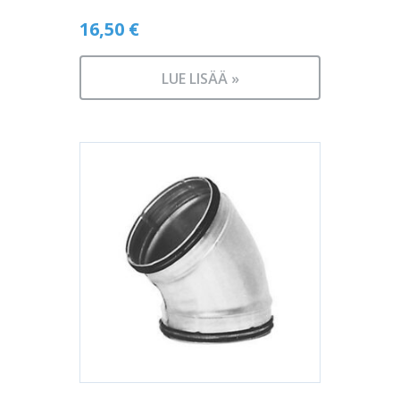
16,50
€
LUE LISÄÄ »