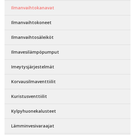
Ilmanvaihtokanavat
Ilmanvaihtokoneet
Ilmanvaihtosäleiköt
Ilmavesilämpöpumput
Imeytysjärjestelmät
Korvausilmaventtiilit
Kuristusventtiilit
Kylpyhuonekalusteet
Lämminvesivaraajat