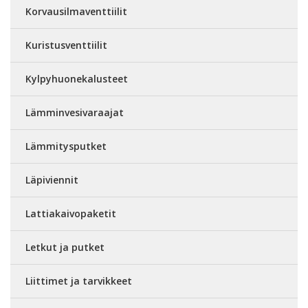
Korvausilmaventtiilit
Kuristusventtiilit
Kylpyhuonekalusteet
Lämminvesivaraajat
Lämmitysputket
Läpiviennit
Lattiakaivopaketit
Letkut ja putket
Liittimet ja tarvikkeet