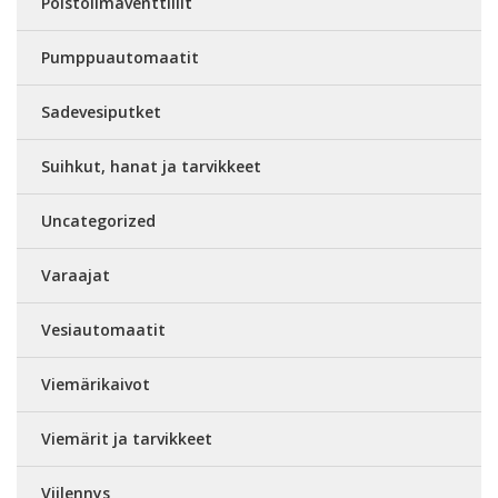
Poistoilmaventtiilit
Pumppuautomaatit
Sadevesiputket
Suihkut, hanat ja tarvikkeet
Uncategorized
Varaajat
Vesiautomaatit
Viemärikaivot
Viemärit ja tarvikkeet
Viilennys