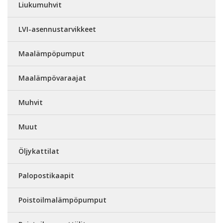
Liukumuhvit
LVI-asennustarvikkeet
Maalämpöpumput
Maalämpövaraajat
Muhvit
Muut
Öljykattilat
Palopostikaapit
Poistoilmalämpöpumput