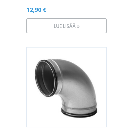
12,90
€
LUE LISÄÄ »