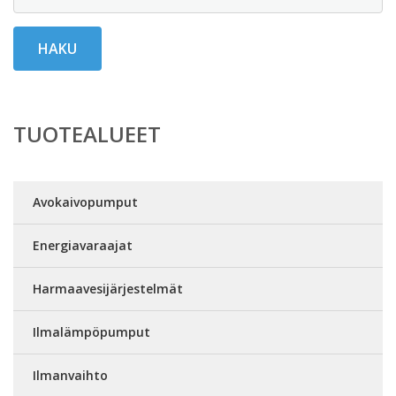
HAKU
TUOTEALUEET
Avokaivopumput
Energiavaraajat
Harmaavesijärjestelmät
Ilmalämpöpumput
Ilmanvaihto