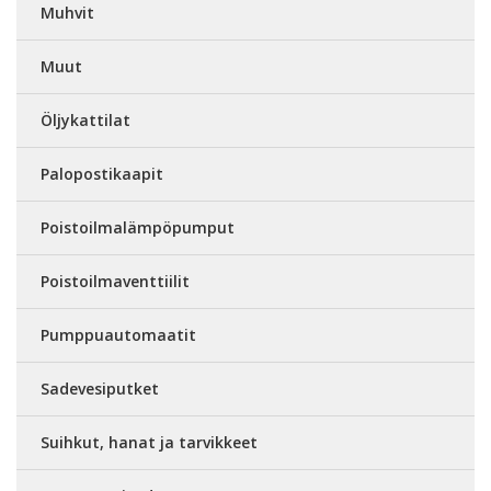
Muhvit
Muut
Öljykattilat
Palopostikaapit
Poistoilmalämpöpumput
Poistoilmaventtiilit
Pumppuautomaatit
Sadevesiputket
Suihkut, hanat ja tarvikkeet