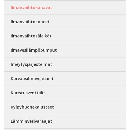
Ilmanvaihtokanavat
Ilmanvaihtokoneet
Ilmanvaihtosäleiköt
Ilmavesilämpöpumput
Imeytysjärjestelmät
Korvausilmaventtiilit
Kuristusventtiilit
Kylpyhuonekalusteet
Lämminvesivaraajat