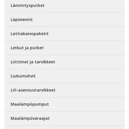
Lämmitysputket
Läpiviennit
Lattiakaivopaketit
Letkut ja putket
Liittimet ja tarvikkeet
Liukumuhvit
LVI-asennustarvikkeet
Maalämpöpumput
Maalämpövaraajat