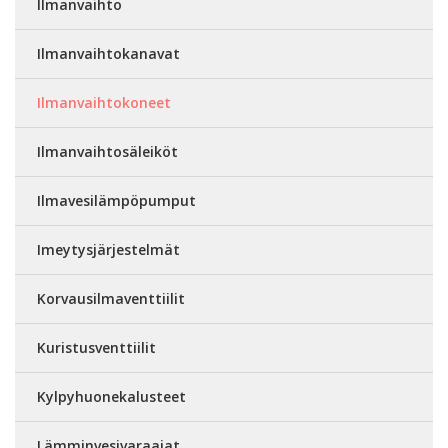
Ilmanvaihto
Ilmanvaihtokanavat
Ilmanvaihtokoneet
Ilmanvaihtosäleiköt
Ilmavesilämpöpumput
Imeytysjärjestelmät
Korvausilmaventtiilit
Kuristusventtiilit
Kylpyhuonekalusteet
Lämminvesivaraajat