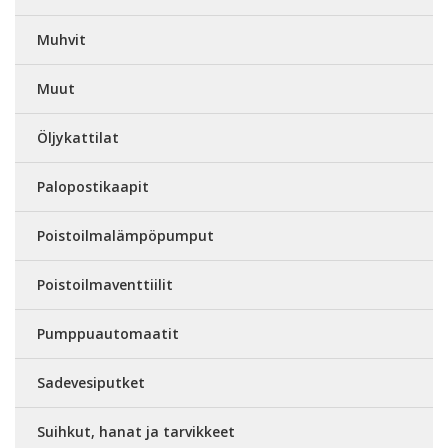
Muhvit
Muut
Öljykattilat
Palopostikaapit
Poistoilmalämpöpumput
Poistoilmaventtiilit
Pumppuautomaatit
Sadevesiputket
Suihkut, hanat ja tarvikkeet