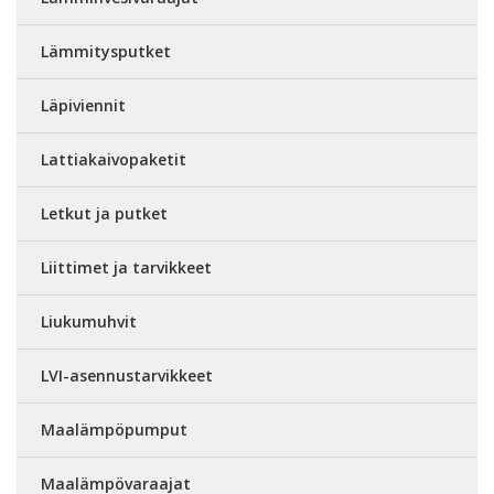
Lämmitysputket
Läpiviennit
Lattiakaivopaketit
Letkut ja putket
Liittimet ja tarvikkeet
Liukumuhvit
LVI-asennustarvikkeet
Maalämpöpumput
Maalämpövaraajat