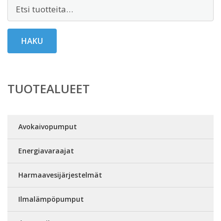
Etsi:
HAKU
TUOTEALUEET
Avokaivopumput
Energiavaraajat
Harmaavesijärjestelmät
Ilmalämpöpumput