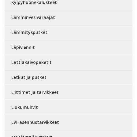
Kylpyhuonekalusteet
Lämminvesivaraajat
Lämmitysputket
Läpiviennit
Lattiakaivopaketit
Letkut ja putket
Liittimet ja tarvikkeet
Liukumuhvit
LVI-asennustarvikkeet