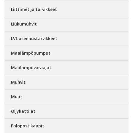
Liittimet ja tarvikkeet
Liukumuhvit
LVI-asennustarvikkeet
Maalämpöpumput
Maalämpövaraajat
Muhvit
Muut
Öljykattilat
Palopostikaapit