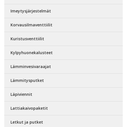
Imeytysjärjestelmät
Korvausilmaventtiilit
Kuristusventtiilit
Kylpyhuonekalusteet
Lämminvesivaraajat
Lämmitysputket
Läpiviennit
Lattiakaivopaketit
Letkut ja putket