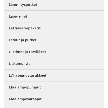
Lämmitysputket
Läpiviennit
Lattiakaivopaketit
Letkut ja putket
Liittimet ja tarvikkeet
Liukumuhvit
LVI-asennustarvikkeet
Maalämpöpumput
Maalämpövaraajat