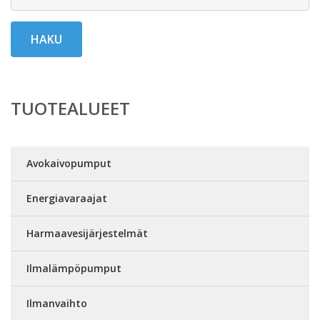
HAKU
TUOTEALUEET
Avokaivopumput
Energiavaraajat
Harmaavesijärjestelmät
Ilmalämpöpumput
Ilmanvaihto