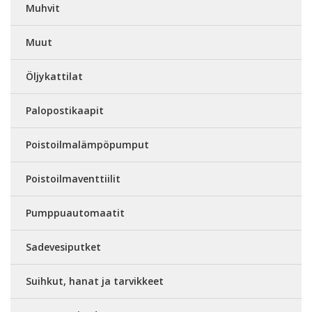
Muhvit
Muut
Öljykattilat
Palopostikaapit
Poistoilmalämpöpumput
Poistoilmaventtiilit
Pumppuautomaatit
Sadevesiputket
Suihkut, hanat ja tarvikkeet