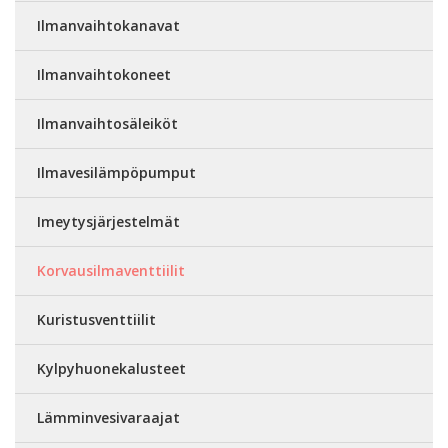
Ilmanvaihtokanavat
Ilmanvaihtokoneet
Ilmanvaihtosäleiköt
Ilmavesilämpöpumput
Imeytysjärjestelmät
Korvausilmaventtiilit
Kuristusventtiilit
Kylpyhuonekalusteet
Lämminvesivaraajat