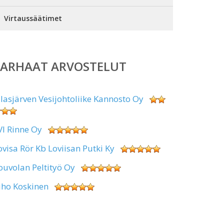
Virtaussäätimet
PARHAAT ARVOSTELUT
alasjärven Vesijohtoliike Kannosto Oy
VI Rinne Oy
ovisa Rör Kb Loviisan Putki Ky
ouvolan Peltityö Oy
uho Koskinen