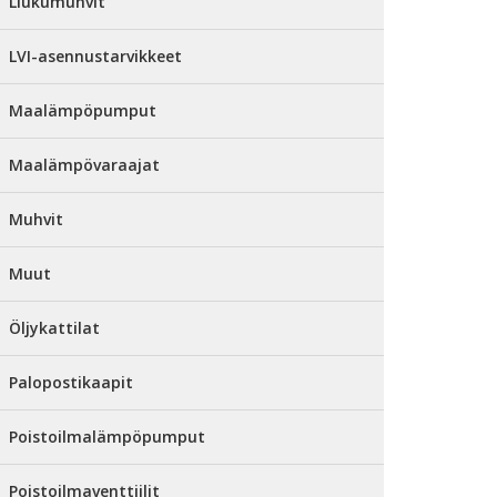
Liukumuhvit
LVI-asennustarvikkeet
Maalämpöpumput
Maalämpövaraajat
Muhvit
Muut
Öljykattilat
Palopostikaapit
Poistoilmalämpöpumput
Poistoilmaventtiilit