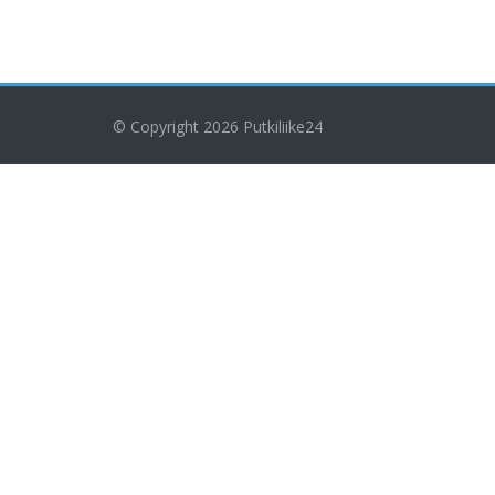
© Copyright 2026
Putkiliike24