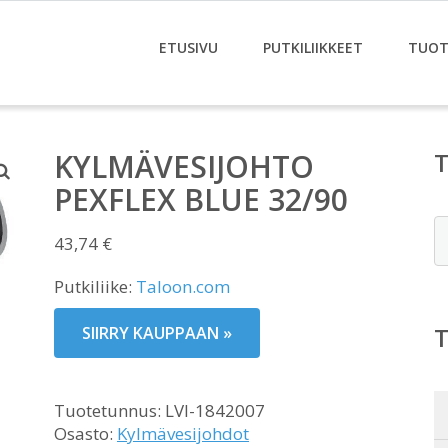
ETUSIVU
PUTKILIIKKEET
TUOT
KYLMÄVESIJOHTO
PEXFLEX BLUE 32/90
E
43,74
€
Putkiliike:
Taloon.com
SIIRRY KAUPPAAN »
Tuotetunnus:
LVI-1842007
Osasto:
Kylmävesijohdot