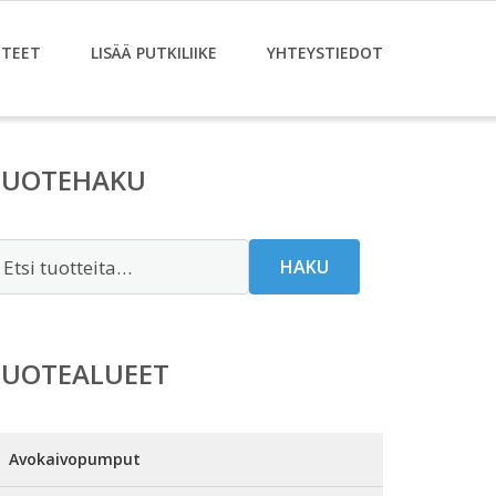
TEET
LISÄÄ PUTKILIIKE
YHTEYSTIEDOT
TUOTEHAKU
tsi:
HAKU
TUOTEALUEET
Avokaivopumput