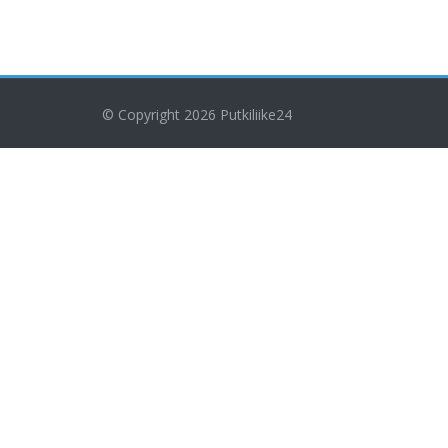
© Copyright 2026
Putkiliike24