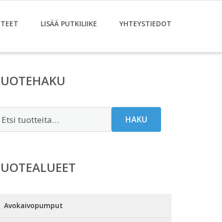
TEET
LISÄÄ PUTKILIIKE
YHTEYSTIEDOT
TUOTEHAKU
tsi:
HAKU
TUOTEALUEET
Avokaivopumput