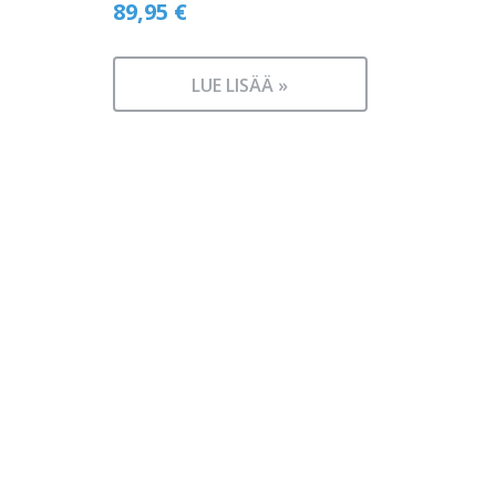
89,95
€
LUE LISÄÄ »