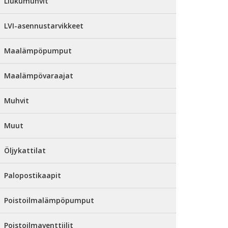
Liukumuhvit
LVI-asennustarvikkeet
Maalämpöpumput
Maalämpövaraajat
Muhvit
Muut
Öljykattilat
Palopostikaapit
Poistoilmalämpöpumput
Poistoilmaventtiilit