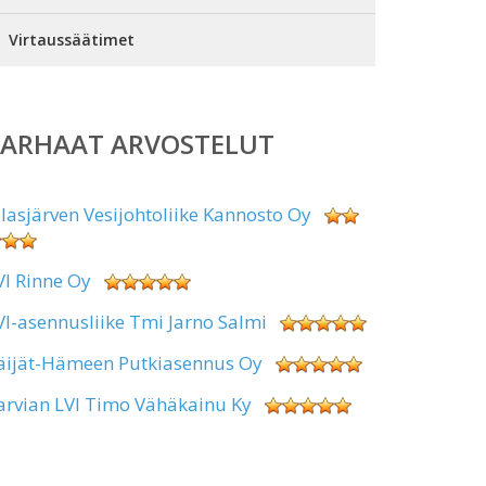
Virtaussäätimet
PARHAAT ARVOSTELUT
alasjärven Vesijohtoliike Kannosto Oy
VI Rinne Oy
VI-asennusliike Tmi Jarno Salmi
äijät-Hämeen Putkiasennus Oy
arvian LVI Timo Vähäkainu Ky