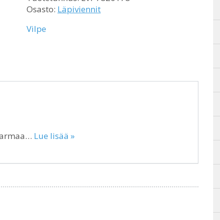
Osasto:
Läpiviennit
Vilpe
anharmaa…
Lue lisää »