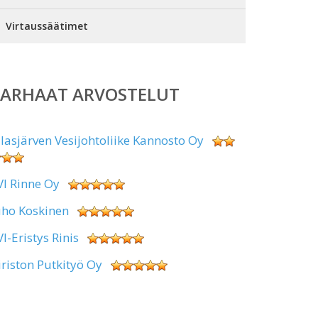
Virtaussäätimet
PARHAAT ARVOSTELUT
alasjärven Vesijohtoliike Kannosto Oy
VI Rinne Oy
uho Koskinen
VI-Eristys Rinis
iriston Putkityö Oy