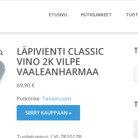
ETUSIVU
PUTKILIIKKEET
TUOT
LÄPIVIENTI CLASSIC
VINO 2K VILPE
VAALEANHARMAA
E
69,90
€
Putkiliike:
Taloon.com
SIIRRY KAUPPAAN »
Tuotetunnus:
LVI-7820178