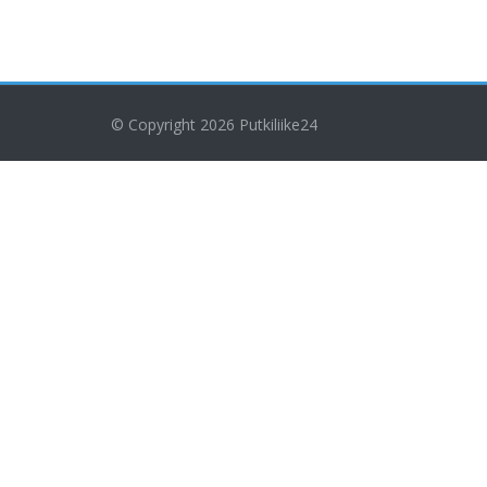
© Copyright 2026
Putkiliike24