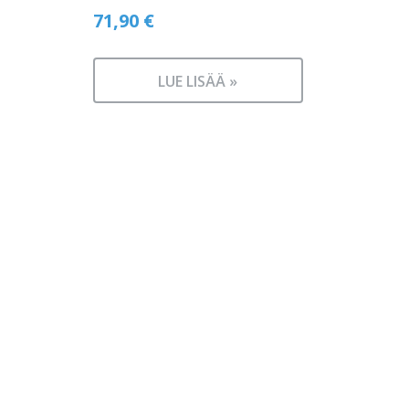
71,90
€
LUE LISÄÄ »