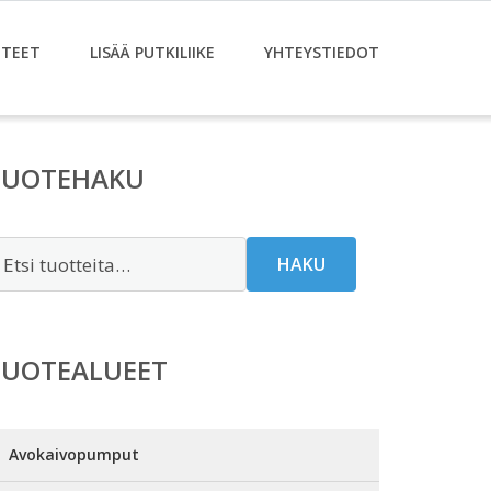
TEET
LISÄÄ PUTKILIIKE
YHTEYSTIEDOT
TUOTEHAKU
tsi:
HAKU
TUOTEALUEET
Avokaivopumput