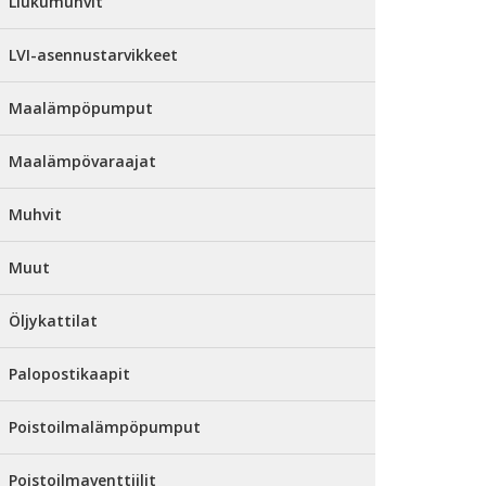
Liukumuhvit
LVI-asennustarvikkeet
Maalämpöpumput
Maalämpövaraajat
Muhvit
Muut
Öljykattilat
Palopostikaapit
Poistoilmalämpöpumput
Poistoilmaventtiilit