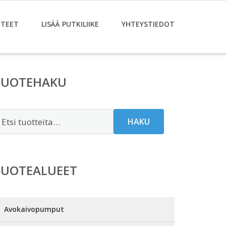
TEET
LISÄÄ PUTKILIIKE
YHTEYSTIEDOT
TUOTEHAKU
tsi:
HAKU
TUOTEALUEET
Avokaivopumput