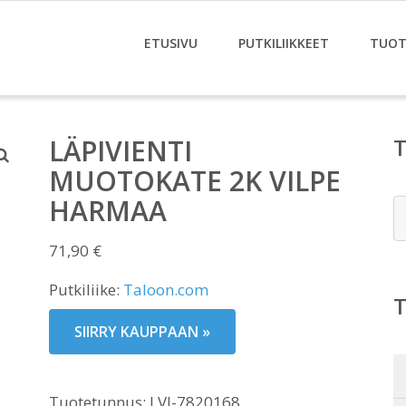
ETUSIVU
PUTKILIIKKEET
TUOT
LÄPIVIENTI
MUOTOKATE 2K VILPE
HARMAA
E
71,90
€
Putkiliike:
Taloon.com
SIIRRY KAUPPAAN »
Tuotetunnus:
LVI-7820168