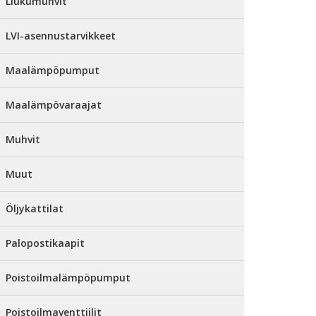
Liukumuhvit
LVI-asennustarvikkeet
Maalämpöpumput
Maalämpövaraajat
Muhvit
Muut
Öljykattilat
Palopostikaapit
Poistoilmalämpöpumput
Poistoilmaventtiilit