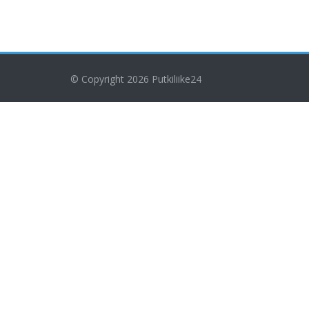
© Copyright 2026
Putkiliike24