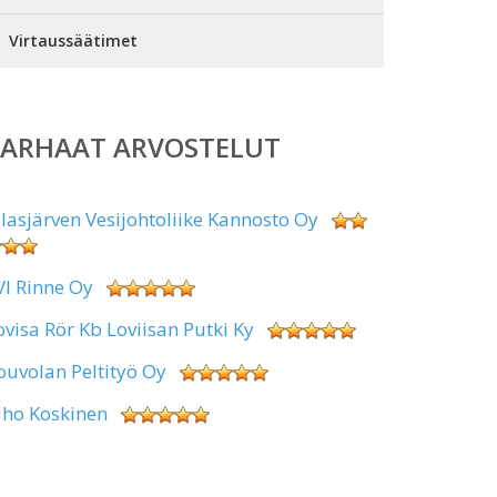
Virtaussäätimet
PARHAAT ARVOSTELUT
alasjärven Vesijohtoliike Kannosto Oy
VI Rinne Oy
ovisa Rör Kb Loviisan Putki Ky
ouvolan Peltityö Oy
uho Koskinen