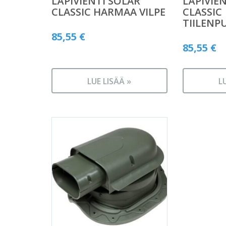
LÄPIVIENTI SOLAR
LÄPIVIE
CLASSIC HARMAA VILPE
CLASSIC
TIILENP
85,55
€
85,55
€
LUE LISÄÄ »
L