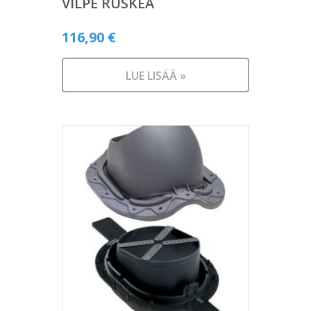
VILPE RUSKEA
116,90
€
LUE LISÄÄ »