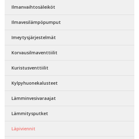
Ilmanvaihtosäleiköt
Ilmavesilämpöpumput
Imeytysjärjestelmät
Korvausilmaventtiilit
Kuristusventtiilit
Kylpyhuonekalusteet
Lämminvesivaraajat
Lämmitysputket
Läpiviennit