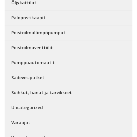
Öljykattilat
Palopostikaapit
Poistoilmalämpöpumput
Poistoilmaventtiilit
Pumppuautomaatit
Sadevesiputket
Suihkut, hanat ja tarvikkeet
Uncategorized
Varaajat