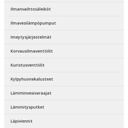
Ilmanvaihtosäleiköt
Ilmavesilämpöpumput
Imeytysjärjestelmät
Korvausilmaventtiilit
Kuristusventtiilit
Kylpyhuonekalusteet
Lämminvesivaraajat
Lämmitysputket
Läpiviennit