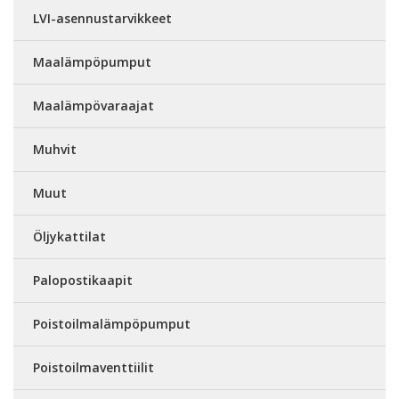
LVI-asennustarvikkeet
Maalämpöpumput
Maalämpövaraajat
Muhvit
Muut
Öljykattilat
Palopostikaapit
Poistoilmalämpöpumput
Poistoilmaventtiilit