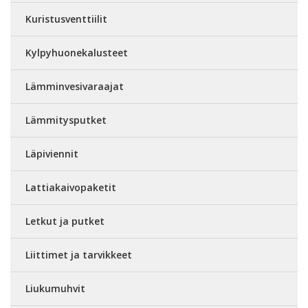
Kuristusventtiilit
Kylpyhuonekalusteet
Lämminvesivaraajat
Lämmitysputket
Läpiviennit
Lattiakaivopaketit
Letkut ja putket
Liittimet ja tarvikkeet
Liukumuhvit