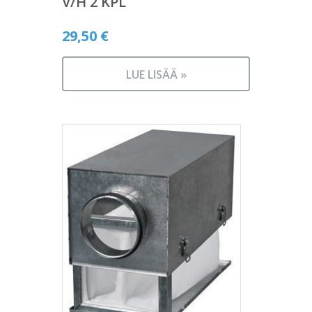
V/H 2 KPL
29,50
€
LUE LISÄÄ »