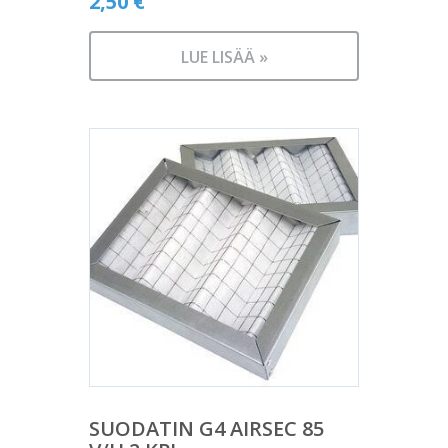
2,50
€
LUE LISÄÄ »
SUODATIN G4 AIRSEC 85