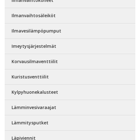
Ilmanvaihtokoneet
Ilmanvaihtosäleiköt
Ilmavesilämpöpumput
Imeytysjärjestelmät
Korvausilmaventtiilit
Kuristusventtiilit
Kylpyhuonekalusteet
Lämminvesivaraajat
Lämmitysputket
Läpiviennit