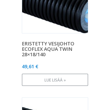
ERISTETTY VESIJOHTO
ECOFLEX AQUA TWIN
28×18/140
49,61
€
LUE LISÄÄ »