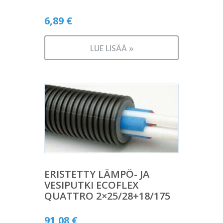
6,89
€
LUE LISÄÄ »
ERISTETTY LÄMPÖ- JA
VESIPUTKI ECOFLEX
QUATTRO 2×25/28+18/175
91,08
€