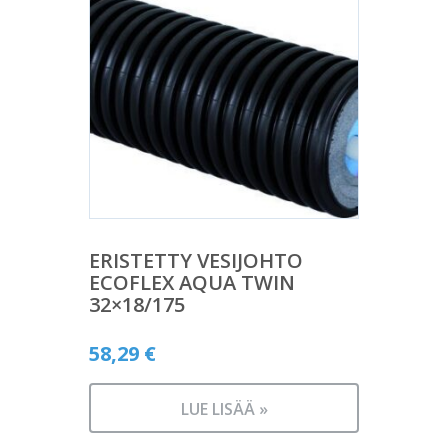
ERISTETTY VESIJOHTO
ECOFLEX AQUA TWIN
32×18/175
58,29
€
LUE LISÄÄ »