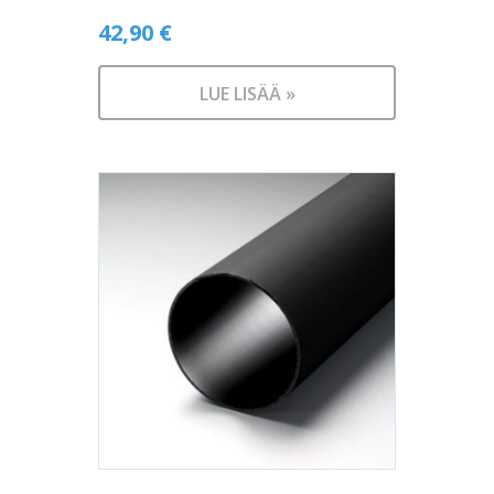
42,90
€
LUE LISÄÄ »