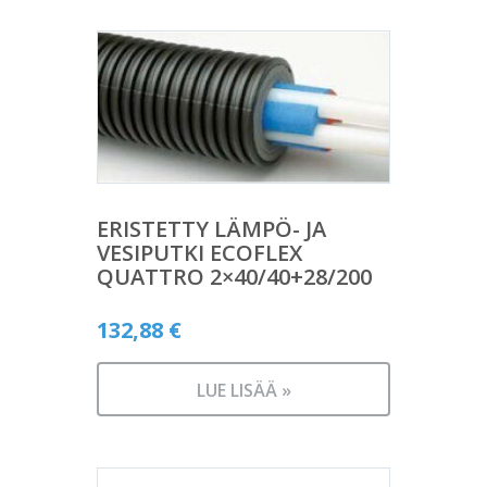
ERISTETTY LÄMPÖ- JA
VESIPUTKI ECOFLEX
QUATTRO 2×40/40+28/200
132,88
€
LUE LISÄÄ »