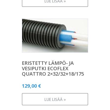
LUE LISÄÄ »
ERISTETTY LÄMPÖ- JA
VESIPUTKI ECOFLEX
QUATTRO 2×32/32+18/175
129,00
€
LUE LISÄÄ »