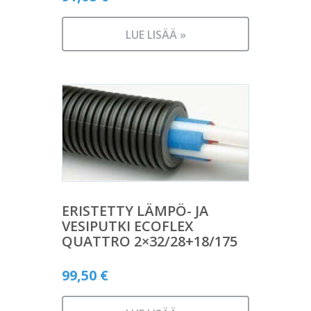
LUE LISÄÄ »
ERISTETTY LÄMPÖ- JA
VESIPUTKI ECOFLEX
QUATTRO 2×32/28+18/175
99,50
€