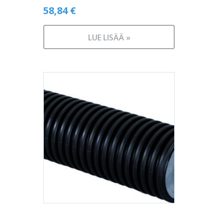
58,84
€
LUE LISÄÄ »