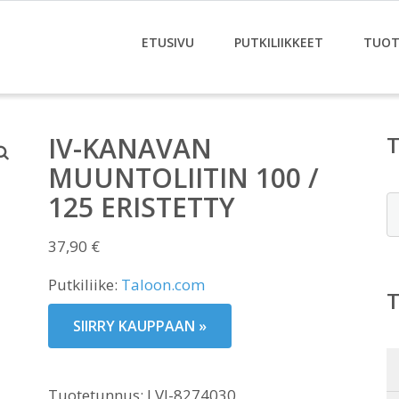
ETUSIVU
PUTKILIIKKEET
TUOT
IV-KANAVAN
MUUNTOLIITIN 100 /
125 ERISTETTY
E
37,90
€
Putkiliike:
Taloon.com
SIIRRY KAUPPAAN »
Tuotetunnus:
LVI-8274030