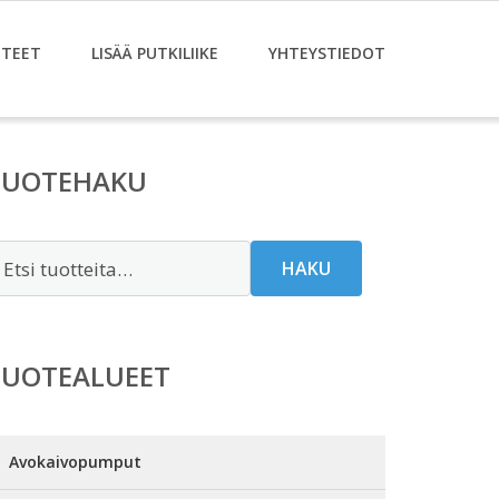
TEET
LISÄÄ PUTKILIIKE
YHTEYSTIEDOT
TUOTEHAKU
tsi:
HAKU
TUOTEALUEET
Avokaivopumput