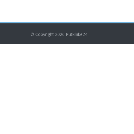
© Copyright 2026
Putkiliike24