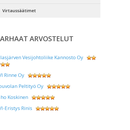
Virtaussäätimet
PARHAAT ARVOSTELUT
alasjärven Vesijohtoliike Kannosto Oy
VI Rinne Oy
ouvolan Peltityö Oy
uho Koskinen
VI-Eristys Rinis