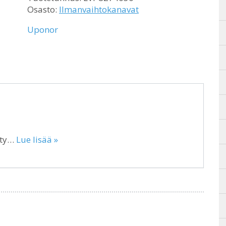
Osasto:
Ilmanvaihtokanavat
Uponor
tty…
Lue lisää »