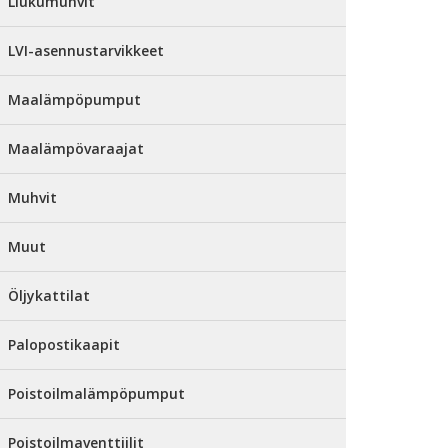
Liukumuhvit
LVI-asennustarvikkeet
Maalämpöpumput
Maalämpövaraajat
Muhvit
Muut
Öljykattilat
Palopostikaapit
Poistoilmalämpöpumput
Poistoilmaventtiilit