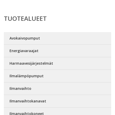
TUOTEALUEET
Avokaivopumput
Energiavaraajat
Harmaavesijärjestelmät
Ilmalämpöpumput
Ilmanvaihto
Ilmanvaihtokanavat
Ilmanvaihtokoneet