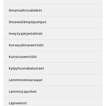
Ilmanvaihtosäleiköt
Ilmavesilämpöpumput
Imeytysjärjestelmät
Korvausilmaventtiilit
Kuristusventtiilit
Kylpyhuonekalusteet
Lämminvesivaraajat
Lämmitysputket
Läpiviennit