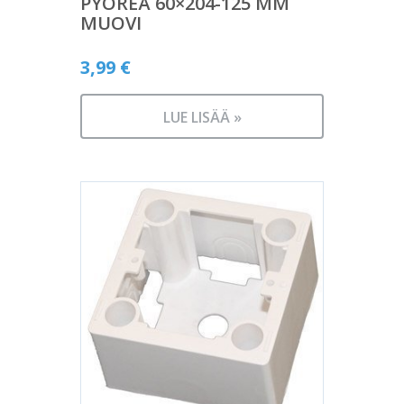
PYÖREÄ 60×204-125 MM
MUOVI
3,99
€
LUE LISÄÄ »