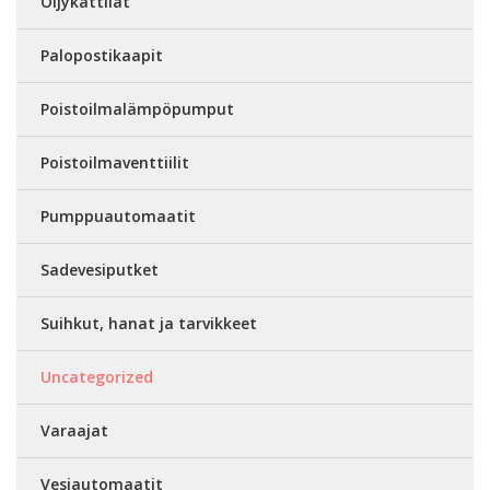
Öljykattilat
Palopostikaapit
Poistoilmalämpöpumput
Poistoilmaventtiilit
Pumppuautomaatit
Sadevesiputket
Suihkut, hanat ja tarvikkeet
Uncategorized
Varaajat
Vesiautomaatit