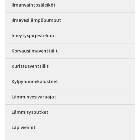
Ilmanvaihtosäleiköt
Ilmavesilämpöpumput
Imeytysjärjestelmät
Korvausilmaventtiilit
Kuristusventtiilit
Kylpyhuonekalusteet
Lämminvesivaraajat
Lämmitysputket
Läpiviennit