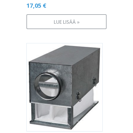
17,05
€
LUE LISÄÄ »