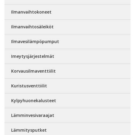
Ilmanvaihtokoneet
Ilmanvaihtosäleiköt
Ilmavesilämpöpumput
Imeytysjärjestelmät
Korvausilmaventtiilit
Kuristusventtiilit
Kylpyhuonekalusteet
Lämminvesivaraajat
Lämmitysputket