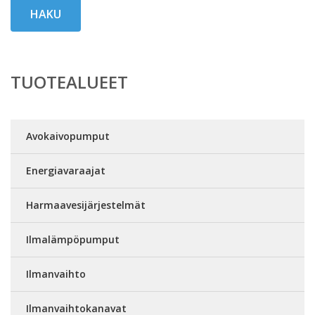
HAKU
TUOTEALUEET
Avokaivopumput
Energiavaraajat
Harmaavesijärjestelmät
Ilmalämpöpumput
Ilmanvaihto
Ilmanvaihtokanavat