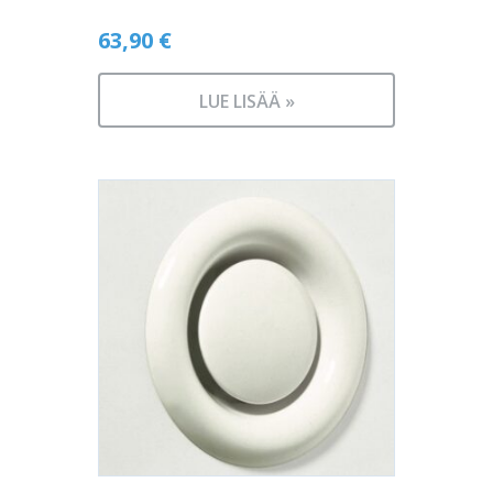
63,90
€
LUE LISÄÄ »