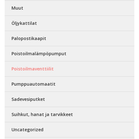
Muut
Öljykattilat
Palopostikaapit
Poistoilmalämpöpumput
Poistoilmaventtiilit
Pumppuautomaatit
Sadevesiputket
Suihkut, hanat ja tarvikkeet
Uncategorized