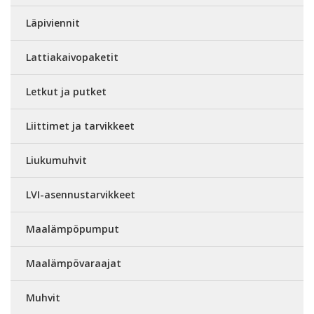
Läpiviennit
Lattiakaivopaketit
Letkut ja putket
Liittimet ja tarvikkeet
Liukumuhvit
LVI-asennustarvikkeet
Maalämpöpumput
Maalämpövaraajat
Muhvit