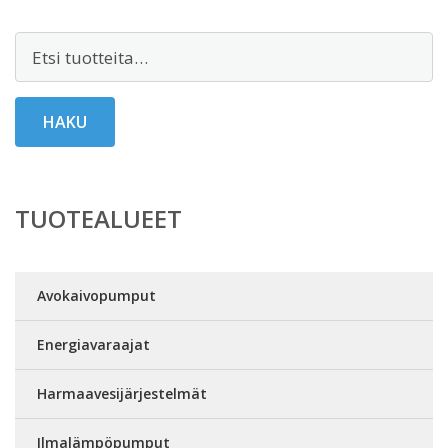
Etsi:
HAKU
TUOTEALUEET
Avokaivopumput
Energiavaraajat
Harmaavesijärjestelmät
Ilmalämpöpumput