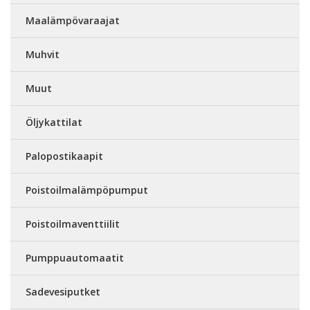
Maalämpövaraajat
Muhvit
Muut
Öljykattilat
Palopostikaapit
Poistoilmalämpöpumput
Poistoilmaventtiilit
Pumppuautomaatit
Sadevesiputket