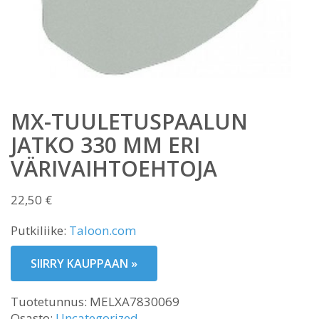
MX-TUULETUSPAALUN
JATKO 330 MM ERI
VÄRIVAIHTOEHTOJA
22,50
€
Putkiliike:
Taloon.com
SIIRRY KAUPPAAN »
Tuotetunnus:
MELXA7830069
Osasto:
Uncategorized