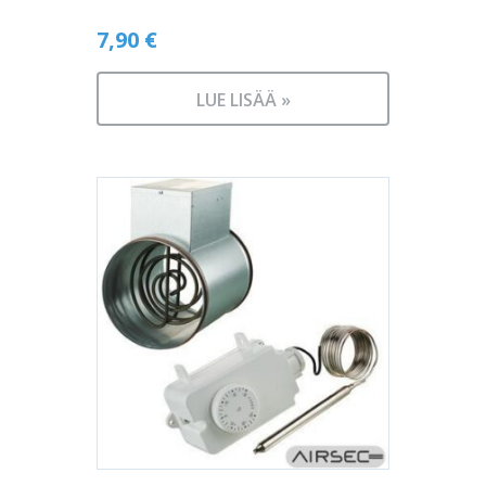
7,90
€
LUE LISÄÄ »