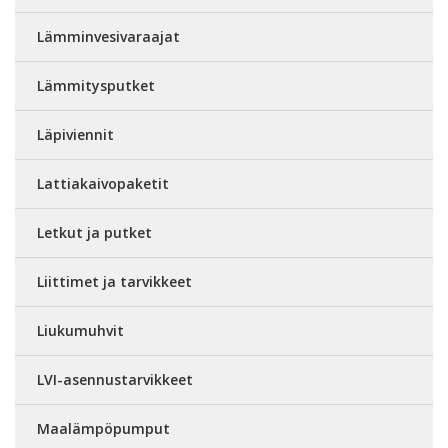
Lämminvesivaraajat
Lämmitysputket
Läpiviennit
Lattiakaivopaketit
Letkut ja putket
Liittimet ja tarvikkeet
Liukumuhvit
LVI-asennustarvikkeet
Maalämpöpumput