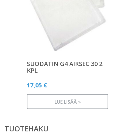
SUODATIN G4 AIRSEC 30 2
KPL
17,05
€
LUE LISÄÄ »
TUOTEHAKU