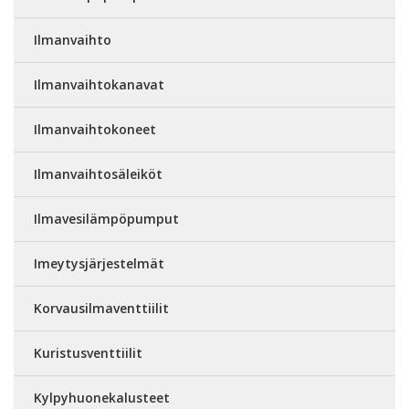
Ilmanvaihto
Ilmanvaihtokanavat
Ilmanvaihtokoneet
Ilmanvaihtosäleiköt
Ilmavesilämpöpumput
Imeytysjärjestelmät
Korvausilmaventtiilit
Kuristusventtiilit
Kylpyhuonekalusteet