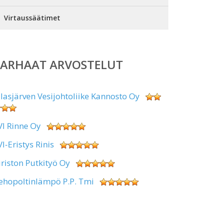
Virtaussäätimet
PARHAAT ARVOSTELUT
alasjärven Vesijohtoliike Kannosto Oy
VI Rinne Oy
VI-Eristys Rinis
iriston Putkityö Oy
ehopoltinlämpö P.P. Tmi