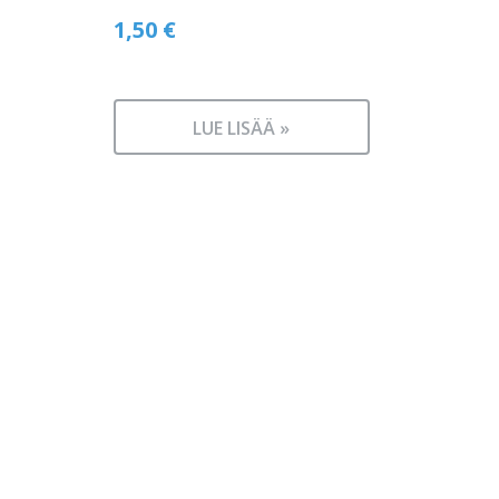
1,50
€
LUE LISÄÄ »