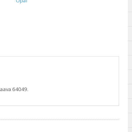
Opal
taava 64049.