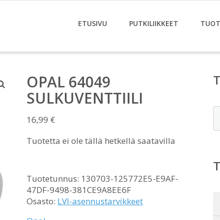
ETUSIVU
PUTKILIIKKEET
TUOT
OPAL 64049
SULKUVENTTIILI
E
16,99
€
Tuotetta ei ole tällä hetkellä saatavilla
Tuotetunnus:
130703-125772E5-E9AF-
47DF-9498-381CE9A8EE6F
Osasto:
LVI-asennustarvikkeet