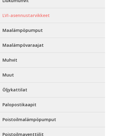
Liukumuhvit
LVI-asennustarvikkeet
Maalämpöpumput
Maalämpövaraajat
Muhvit
Muut
Öljykattilat
Palopostikaapit
Poistoilmalämpöpumput
Poistoilmaventtiilit