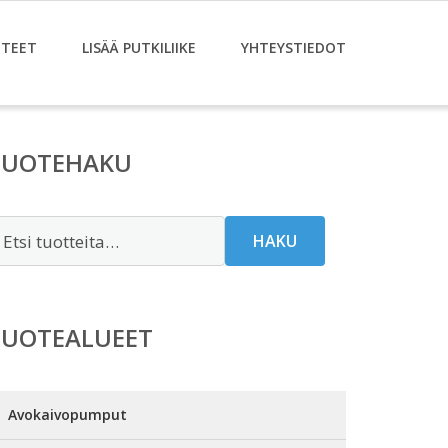
TEET
LISÄÄ PUTKILIIKE
YHTEYSTIEDOT
TUOTEHAKU
tsi:
HAKU
TUOTEALUEET
Avokaivopumput