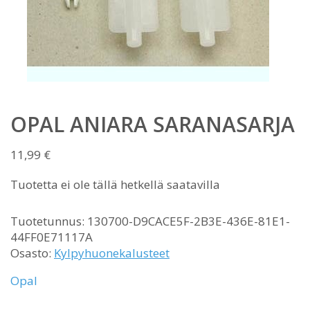
OPAL ANIARA SARANASARJA
11,99
€
Tuotetta ei ole tällä hetkellä saatavilla
Tuotetunnus:
130700-D9CACE5F-2B3E-436E-81E1-
44FF0E71117A
Osasto:
Kylpyhuonekalusteet
Opal