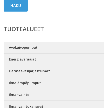
HAKU
TUOTEALUEET
Avokaivopumput
Energiavaraajat
Harmaavesijärjestelmät
Ilmalämpöpumput
Ilmanvaihto
Ilmanvaihtokanavat