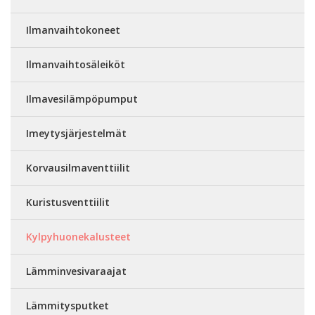
Ilmanvaihtokoneet
Ilmanvaihtosäleiköt
Ilmavesilämpöpumput
Imeytysjärjestelmät
Korvausilmaventtiilit
Kuristusventtiilit
Kylpyhuonekalusteet
Lämminvesivaraajat
Lämmitysputket