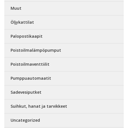
Muut
Öljykattilat
Palopostikaapit
Poistoilmalämpöpumput
Poistoilmaventtiilit
Pumppuautomaatit
Sadevesiputket
Suihkut, hanat ja tarvikkeet
Uncategorized