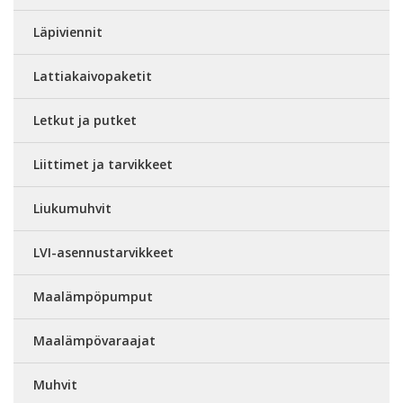
Läpiviennit
Lattiakaivopaketit
Letkut ja putket
Liittimet ja tarvikkeet
Liukumuhvit
LVI-asennustarvikkeet
Maalämpöpumput
Maalämpövaraajat
Muhvit