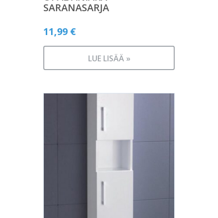
SARANASARJA
11,99
€
LUE LISÄÄ »