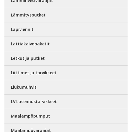
Lämminvesivaraajat
Lämmitysputket
Läpiviennit
Lattiakaivopaketit
Letkut ja putket
Liittimet ja tarvikkeet
Liukumuhvit
LVI-asennustarvikkeet
Maalämpöpumput
Maalämpövaraajat