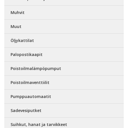
Muhvit
Muut
Öljykattilat
Palopostikaapit
Poistoilmalämpöpumput
Poistoilmaventtiilit
Pumppuautomaatit
Sadevesiputket
Suihkut, hanat ja tarvikkeet