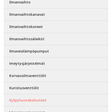
Ilmanvaihto
Ilmanvaihtokanavat
Ilmanvaihtokoneet
Ilmanvaihtosäleiköt
Ilmavesilämpöpumput
Imeytysjärjestelmät
Korvausilmaventtiilit
Kuristusventtiilit
Kylpyhuonekalusteet