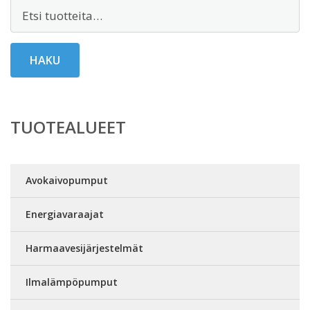
Etsi:
HAKU
TUOTEALUEET
Avokaivopumput
Energiavaraajat
Harmaavesijärjestelmät
Ilmalämpöpumput