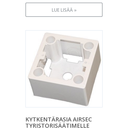
LUE LISÄÄ »
KYTKENTÄRASIA AIRSEC
TYRISTORISÄÄTIMELLE