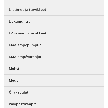
Liittimet ja tarvikkeet
Liukumuhvit
LVI-asennustarvikkeet
Maalämpöpumput
Maalämpövaraajat
Muhvit
Muut
Öljykattilat
Palopostikaapit