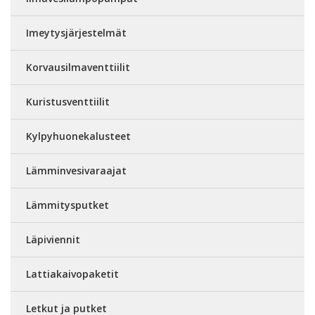
Imeytysjärjestelmät
Korvausilmaventtiilit
Kuristusventtiilit
Kylpyhuonekalusteet
Lämminvesivaraajat
Lämmitysputket
Läpiviennit
Lattiakaivopaketit
Letkut ja putket