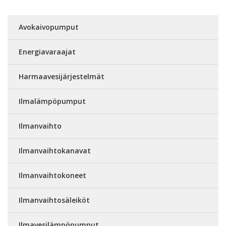
Avokaivopumput
Energiavaraajat
Harmaavesijärjestelmät
Ilmalämpöpumput
Ilmanvaihto
Ilmanvaihtokanavat
Ilmanvaihtokoneet
Ilmanvaihtosäleiköt
Ilmavesilämpöpumput