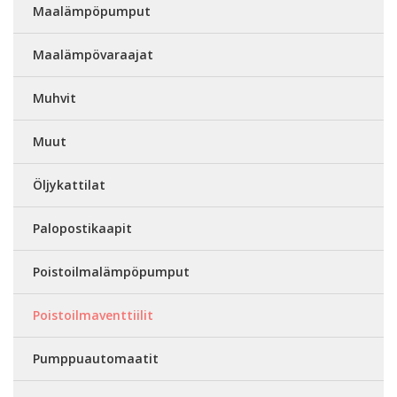
Maalämpöpumput
Maalämpövaraajat
Muhvit
Muut
Öljykattilat
Palopostikaapit
Poistoilmalämpöpumput
Poistoilmaventtiilit
Pumppuautomaatit