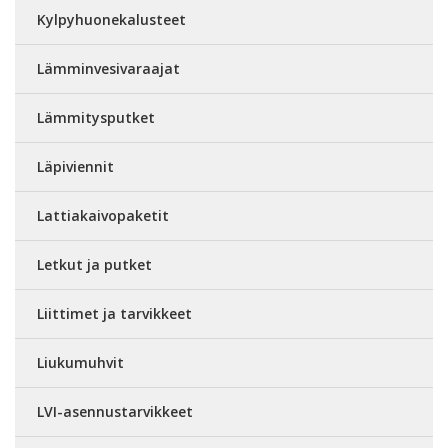
Kylpyhuonekalusteet
Lämminvesivaraajat
Lämmitysputket
Läpiviennit
Lattiakaivopaketit
Letkut ja putket
Liittimet ja tarvikkeet
Liukumuhvit
LVI-asennustarvikkeet