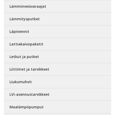
Lämminvesivaraajat
Lämmitysputket
Läpiviennit
Lattiakaivopaketit
Letkut ja putket
Liittimet ja tarvikkeet
Liukumuhvit
LVI-asennustarvikkeet
Maalämpöpumput