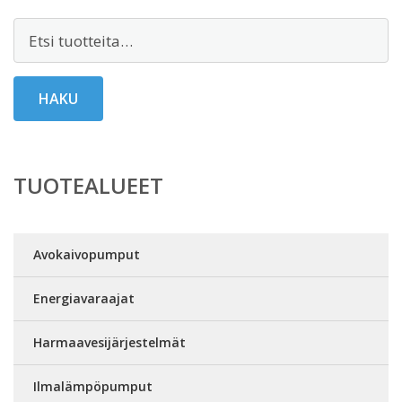
Etsi:
HAKU
TUOTEALUEET
Avokaivopumput
Energiavaraajat
Harmaavesijärjestelmät
Ilmalämpöpumput