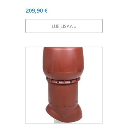
209,90
€
LUE LISÄÄ »