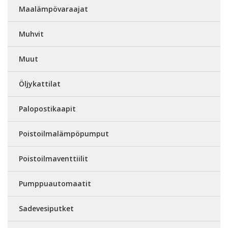
Maalämpövaraajat
Muhvit
Muut
Öljykattilat
Palopostikaapit
Poistoilmalämpöpumput
Poistoilmaventtiilit
Pumppuautomaatit
Sadevesiputket