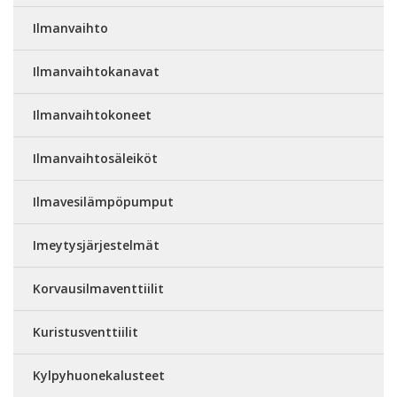
Ilmanvaihto
Ilmanvaihtokanavat
Ilmanvaihtokoneet
Ilmanvaihtosäleiköt
Ilmavesilämpöpumput
Imeytysjärjestelmät
Korvausilmaventtiilit
Kuristusventtiilit
Kylpyhuonekalusteet