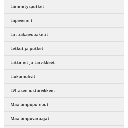
Lämmitysputket
Läpiviennit
Lattiakaivopaketit
Letkut ja putket
Liittimet ja tarvikkeet
Liukumuhvit
LVI-asennustarvikkeet
Maalämpöpumput
Maalämpövaraajat