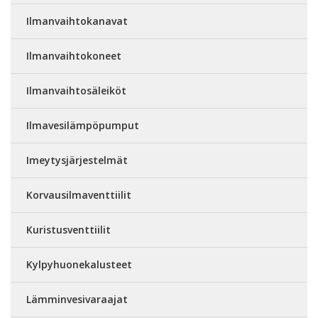
Ilmanvaihtokanavat
Ilmanvaihtokoneet
Ilmanvaihtosäleiköt
Ilmavesilämpöpumput
Imeytysjärjestelmät
Korvausilmaventtiilit
Kuristusventtiilit
Kylpyhuonekalusteet
Lämminvesivaraajat