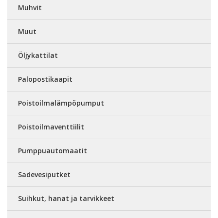
Muhvit
Muut
Öljykattilat
Palopostikaapit
Poistoilmalämpöpumput
Poistoilmaventtiilit
Pumppuautomaatit
Sadevesiputket
Suihkut, hanat ja tarvikkeet