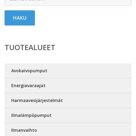
HAKU
TUOTEALUEET
Avokaivopumput
Energiavaraajat
Harmaavesijärjestelmät
Ilmalämpöpumput
Ilmanvaihto