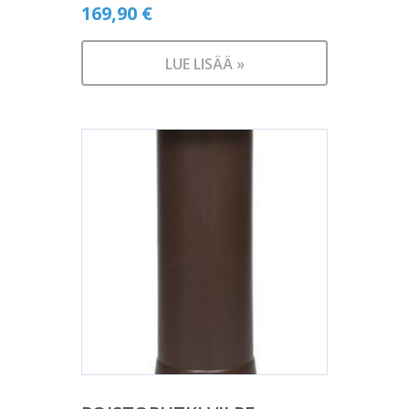
169,90
€
LUE LISÄÄ »