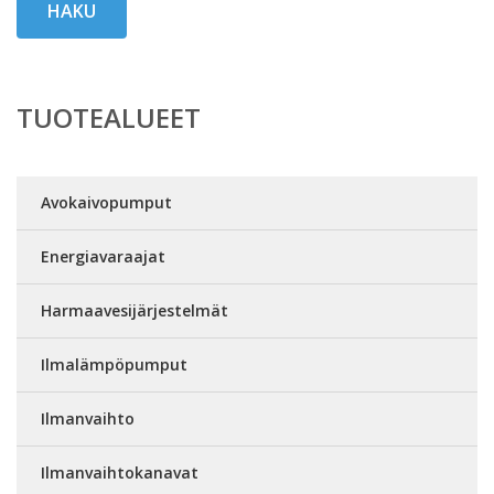
HAKU
TUOTEALUEET
Avokaivopumput
Energiavaraajat
Harmaavesijärjestelmät
Ilmalämpöpumput
Ilmanvaihto
Ilmanvaihtokanavat