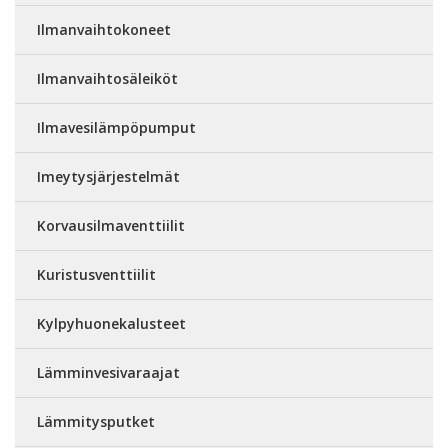
Ilmanvaihtokoneet
Ilmanvaihtosäleiköt
Ilmavesilämpöpumput
Imeytysjärjestelmät
Korvausilmaventtiilit
Kuristusventtiilit
Kylpyhuonekalusteet
Lämminvesivaraajat
Lämmitysputket