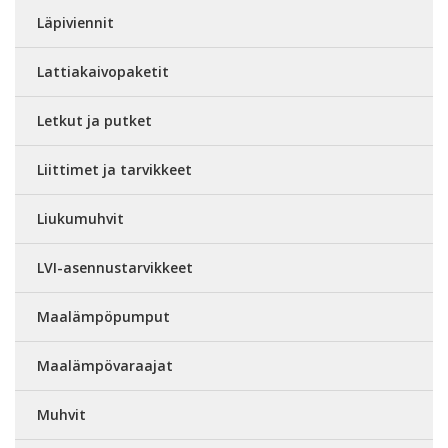
Läpiviennit
Lattiakaivopaketit
Letkut ja putket
Liittimet ja tarvikkeet
Liukumuhvit
LVI-asennustarvikkeet
Maalämpöpumput
Maalämpövaraajat
Muhvit