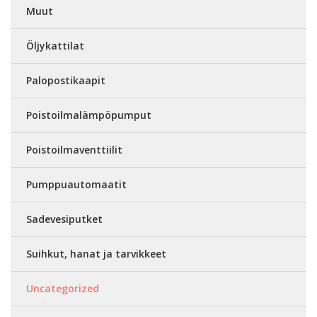
Muut
Öljykattilat
Palopostikaapit
Poistoilmalämpöpumput
Poistoilmaventtiilit
Pumppuautomaatit
Sadevesiputket
Suihkut, hanat ja tarvikkeet
Uncategorized