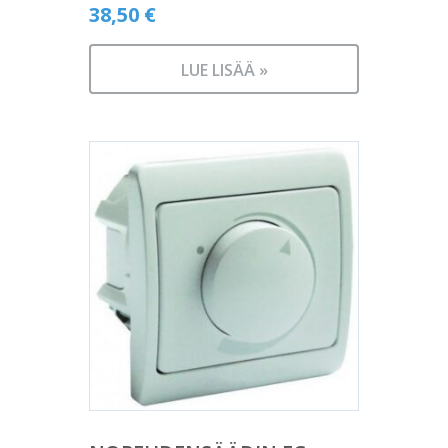
38,50
€
LUE LISÄÄ »