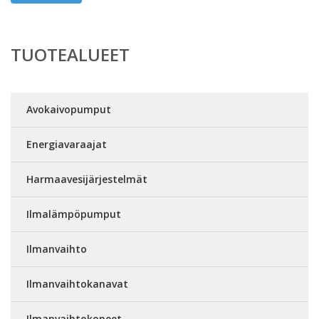
TUOTEALUEET
Avokaivopumput
Energiavaraajat
Harmaavesijärjestelmät
Ilmalämpöpumput
Ilmanvaihto
Ilmanvaihtokanavat
Ilmanvaihtokoneet