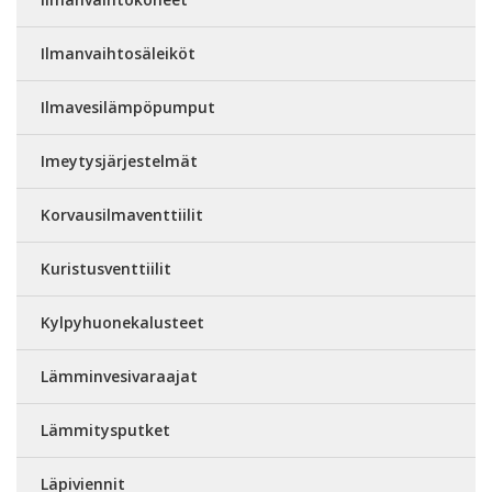
Ilmanvaihtosäleiköt
Ilmavesilämpöpumput
Imeytysjärjestelmät
Korvausilmaventtiilit
Kuristusventtiilit
Kylpyhuonekalusteet
Lämminvesivaraajat
Lämmitysputket
Läpiviennit