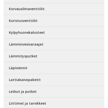
Korvausilmaventtiilit
Kuristusventtiilit
Kylpyhuonekalusteet
Lämminvesivaraajat
Lämmitysputket
Läpiviennit
Lattiakaivopaketit
Letkut ja putket
Liittimet ja tarvikkeet