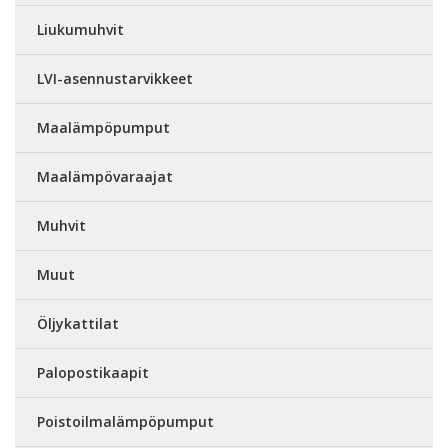
Liukumuhvit
LVI-asennustarvikkeet
Maalämpöpumput
Maalämpövaraajat
Muhvit
Muut
Öljykattilat
Palopostikaapit
Poistoilmalämpöpumput