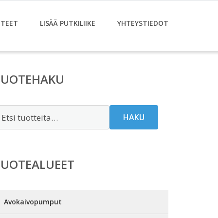
TEET
LISÄÄ PUTKILIIKE
YHTEYSTIEDOT
TUOTEHAKU
tsi:
HAKU
TUOTEALUEET
Avokaivopumput