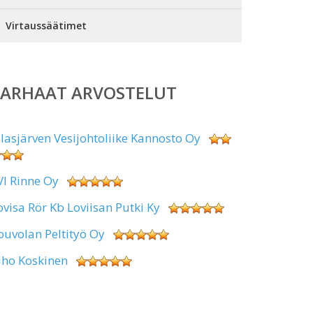
Virtaussäätimet
PARHAAT ARVOSTELUT
alasjärven Vesijohtoliike Kannosto Oy
VI Rinne Oy
ovisa Rör Kb Loviisan Putki Ky
ouvolan Peltityö Oy
uho Koskinen