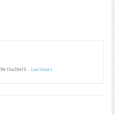
e DN 15x20x15…
Lue lisää »