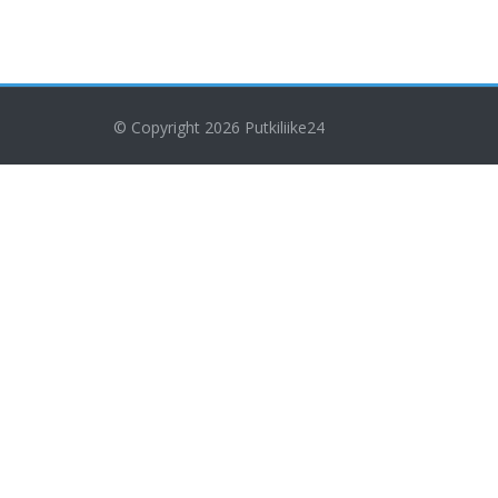
© Copyright 2026
Putkiliike24