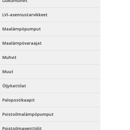
Liukumuhvit
LVI-asennustarvikkeet
Maalämpöpumput
Maalämpövaraajat
Muhvit
Muut
Öljykattilat
Palopostikaapit
Poistoilmalämpöpumput
Poistoilmaventtiilit