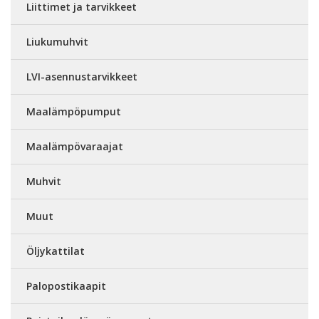
Liittimet ja tarvikkeet
Liukumuhvit
LVI-asennustarvikkeet
Maalämpöpumput
Maalämpövaraajat
Muhvit
Muut
Öljykattilat
Palopostikaapit