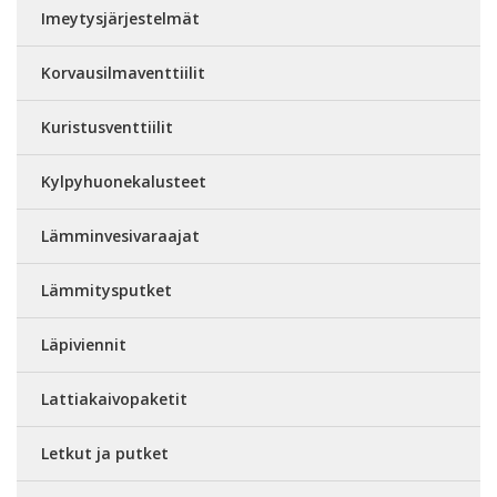
Imeytysjärjestelmät
Korvausilmaventtiilit
Kuristusventtiilit
Kylpyhuonekalusteet
Lämminvesivaraajat
Lämmitysputket
Läpiviennit
Lattiakaivopaketit
Letkut ja putket