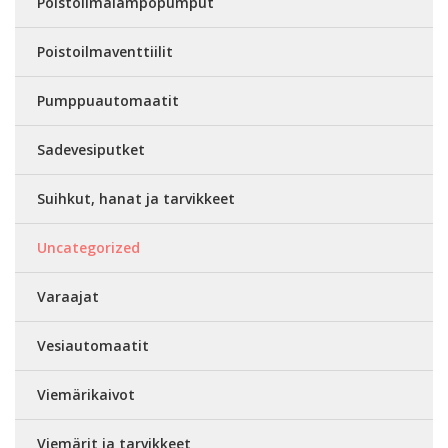
Poistoilmalämpöpumput
Poistoilmaventtiilit
Pumppuautomaatit
Sadevesiputket
Suihkut, hanat ja tarvikkeet
Uncategorized
Varaajat
Vesiautomaatit
Viemärikaivot
Viemärit ja tarvikkeet