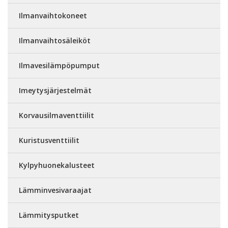
Ilmanvaihtokoneet
Ilmanvaihtosäleiköt
Ilmavesilämpöpumput
Imeytysjärjestelmät
Korvausilmaventtiilit
Kuristusventtiilit
Kylpyhuonekalusteet
Lämminvesivaraajat
Lämmitysputket