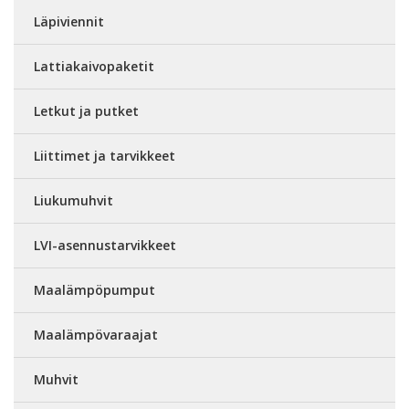
Läpiviennit
Lattiakaivopaketit
Letkut ja putket
Liittimet ja tarvikkeet
Liukumuhvit
LVI-asennustarvikkeet
Maalämpöpumput
Maalämpövaraajat
Muhvit