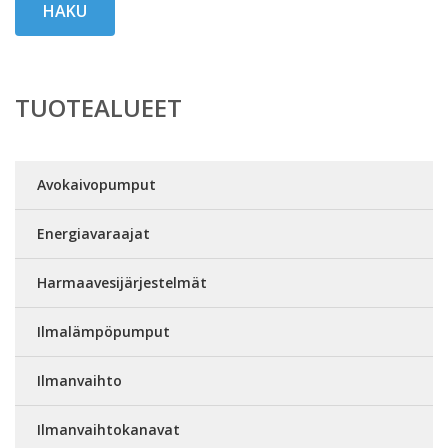
HAKU
TUOTEALUEET
Avokaivopumput
Energiavaraajat
Harmaavesijärjestelmät
Ilmalämpöpumput
Ilmanvaihto
Ilmanvaihtokanavat