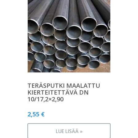
TERÄSPUTKI MAALATTU
KIERTEITETTÄVÄ DN
10/17,2×2,90
2,55
€
LUE LISÄÄ »