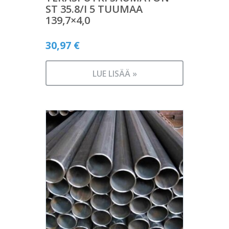
ST 35.8/I 5 TUUMAA
139,7×4,0
30,97
€
LUE LISÄÄ »