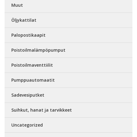
Muut
Öljykattilat
Palopostikaapit
Poistoilmalämpöpumput
Poistoilmaventtiilit
Pumppuautomaatit
Sadevesiputket
Suihkut, hanat ja tarvikkeet
Uncategorized