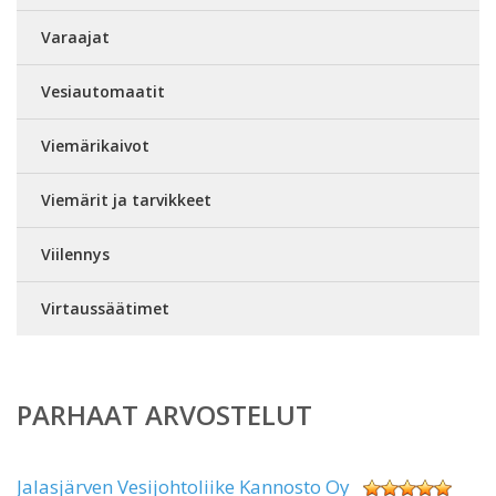
Varaajat
Vesiautomaatit
Viemärikaivot
Viemärit ja tarvikkeet
Viilennys
Virtaussäätimet
PARHAAT ARVOSTELUT
Jalasjärven Vesijohtoliike Kannosto Oy