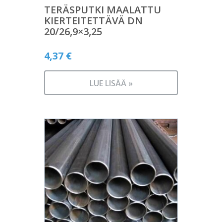
TERÄSPUTKI MAALATTU
KIERTEITETTÄVÄ DN
20/26,9×3,25
4,37
€
LUE LISÄÄ »