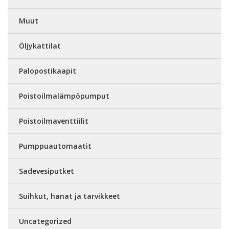
Muut
Öljykattilat
Palopostikaapit
Poistoilmalämpöpumput
Poistoilmaventtiilit
Pumppuautomaatit
Sadevesiputket
Suihkut, hanat ja tarvikkeet
Uncategorized