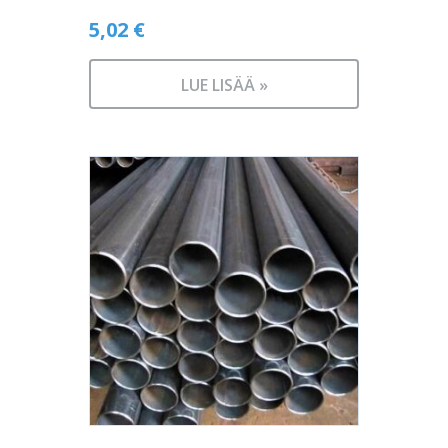
5,02
€
LUE LISÄÄ »