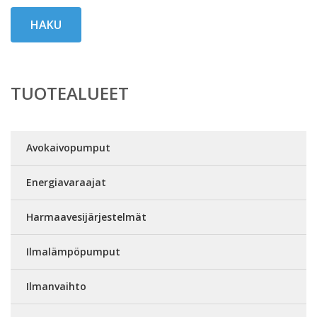
HAKU
TUOTEALUEET
Avokaivopumput
Energiavaraajat
Harmaavesijärjestelmät
Ilmalämpöpumput
Ilmanvaihto