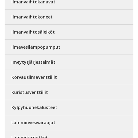
Ilmanvaihtokanavat
Ilmanvaihtokoneet
Ilmanvaihtosäleiköt
Ilmavesilämpöpumput
Imeytysjärjestelmät
Korvausilmaventtiilit
Kuristusventtiilit
Kylpyhuonekalusteet
Lämminvesivaraajat
Lämmitysputket