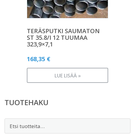
TERÄSPUTKI SAUMATON
ST 35.8/I 12 TUUMAA
323,9×7,1
168,35
€
LUE LISÄÄ »
TUOTEHAKU
Etsi: