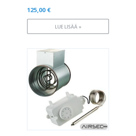
125,00
€
LUE LISÄÄ »