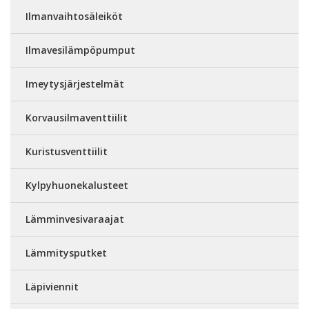
Ilmanvaihtosäleiköt
Ilmavesilämpöpumput
Imeytysjärjestelmät
Korvausilmaventtiilit
Kuristusventtiilit
Kylpyhuonekalusteet
Lämminvesivaraajat
Lämmitysputket
Läpiviennit