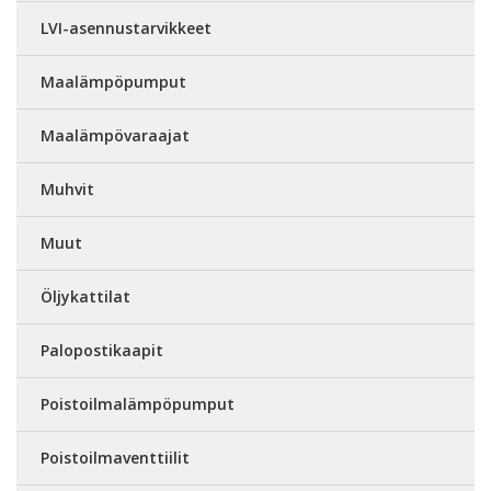
LVI-asennustarvikkeet
Maalämpöpumput
Maalämpövaraajat
Muhvit
Muut
Öljykattilat
Palopostikaapit
Poistoilmalämpöpumput
Poistoilmaventtiilit