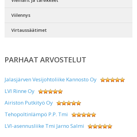
Viemärit ja tarvikkeet
Viilennys
Virtaussäätimet
PARHAAT ARVOSTELUT
Jalasjärven Vesijohtoliike Kannosto Oy
LVI Rinne Oy
Airiston Putkityö Oy
Tehopoltinlämpö P.P. Tmi
LVI-asennusliike Tmi Jarno Salmi