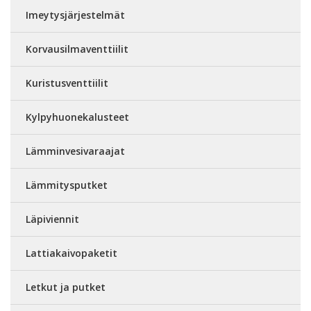
Imeytysjärjestelmät
Korvausilmaventtiilit
Kuristusventtiilit
Kylpyhuonekalusteet
Lämminvesivaraajat
Lämmitysputket
Läpiviennit
Lattiakaivopaketit
Letkut ja putket