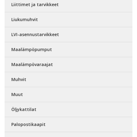
Liittimet ja tarvikkeet
Liukumuhvit
LVI-asennustarvikkeet
Maalämpöpumput
Maalämpövaraajat
Muhvit
Muut
Öljykattilat
Palopostikaapit