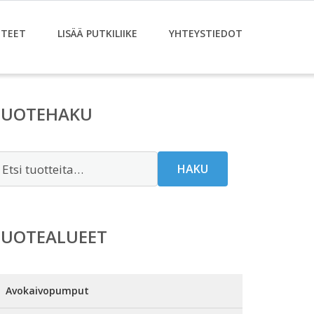
TEET
LISÄÄ PUTKILIIKE
YHTEYSTIEDOT
TUOTEHAKU
tsi:
HAKU
TUOTEALUEET
Avokaivopumput