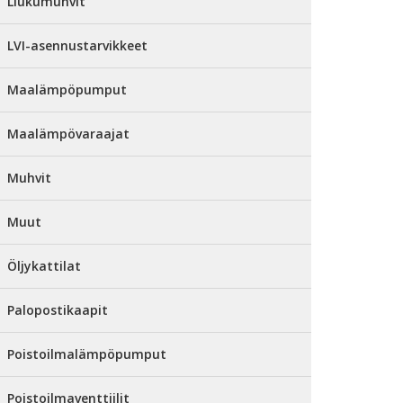
Liukumuhvit
LVI-asennustarvikkeet
Maalämpöpumput
Maalämpövaraajat
Muhvit
Muut
Öljykattilat
Palopostikaapit
Poistoilmalämpöpumput
Poistoilmaventtiilit