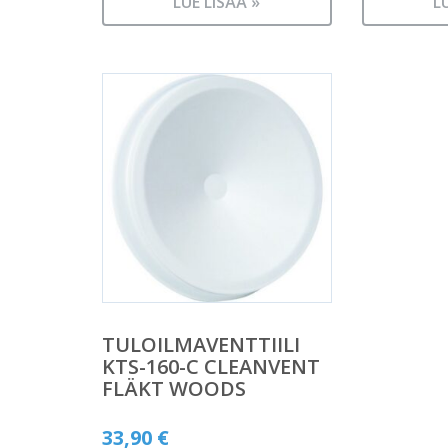
LUE LISÄÄ »
L
TULOILMAVENTTIILI
KTS-160-C CLEANVENT
FLÄKT WOODS
33,90
€