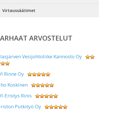
Virtaussäätimet
PARHAAT ARVOSTELUT
alasjärven Vesijohtoliike Kannosto Oy
VI Rinne Oy
uho Koskinen
VI-Eristys Rinis
iriston Putkityö Oy