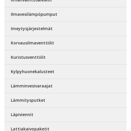
Ilmavesilämpöpumput
Imeytysjärjestelmät
Korvausilmaventtiilit
Kuristusventtiilit
Kylpyhuonekalusteet
Lämminvesivaraajat
Lämmitysputket
Läpiviennit
Lattiakaivopaketit